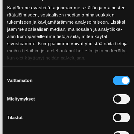
Käytämme evästeitä tarjoamamme sisällön ja mainosten
räätälöimiseen, sosiaalisen median ominaisuuksien
tukemiseen ja kävijämäärämme analysoimiseen. Lisäksi
jaamme sosiaalisen median, mainosalan ja analytiikka-
Älä lajittele
alan kumppaneillemme tietoja siitä, miten käytät
kartonkipakkauksiin
jätteitä,
sivustoamme. Kumppanimme voivat yhdistää näitä tietoja
jotka eivät sinne kuulu.
muihin tietoihin, joita olet antanut heille tai joita on kerätty,
kun olet käyttänyt heidän palvelujaan.
Väärin lajiteltuina jotkin jätteet, kuten
akut ja paristot sekä sähkö- ja
Suostumuksen
Välttämätön
elektroniikkalaitteet aiheuttavat
valinta
vaaratilanteita, esimerkiksi tulipaloja.
Lähimmän keräyspisteen muille jätteille
Mieltymykset
löydät kierrätys.infosta.
Tilastot