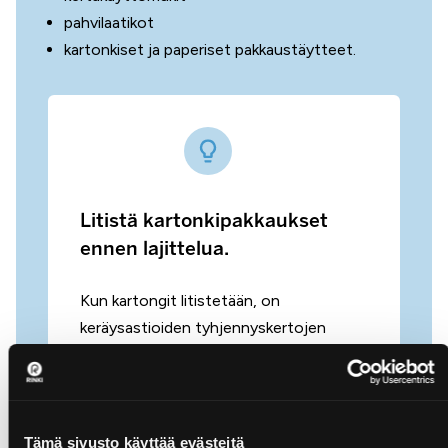
pahvilaatikot
kartonkiset ja paperiset pakkaustäytteet.
Litistä kartonkipakkaukset
ennen lajittelua.
Kun kartongit litistetään, on
keräysastioiden tyhjennyskertojen
määrä mahdollista puolittaa.
Tämä sivusto käyttää evästeitä