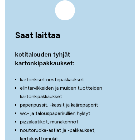
Saat laittaa
kotitalouden tyhjät
kartonkipakkaukset:
kartonkiset nestepakkaukset
elintarvikkeiden ja muiden tuotteiden
kartonkipakkaukset
paperipussit, -kassit ja käärepaperit
wc- ja talouspaperirullien hylsyt
pizzalaatikot, munakennot
noutoruoka-astiat ja -pakkaukset,
kertakäyttömukit