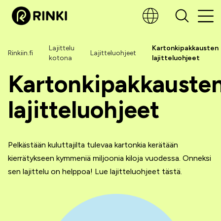
Lajittelu
Kartonkipakkausten
Rinkiin.fi
Lajitteluohjeet
kotona
lajitteluohjeet
Kartonkipakkauste
lajitteluohjeet
Pelkästään kuluttajilta tulevaa kartonkia kerätään
kierrätykseen kymmeniä miljoonia kiloja vuodessa. Onneksi
sen lajittelu on helppoa! Lue lajitteluohjeet tästä.