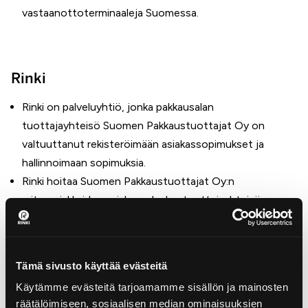
vastaanottoterminaaleja Suomessa.
Rinki
Rinki on palveluyhtiö, jonka pakkausalan
tuottajayhteisö Suomen Pakkaustuottajat Oy on
valtuuttanut rekisteröimään asiakassopimukset ja
hallinnoimaan sopimuksia.
Rinki hoitaa Suomen Pakkaustuottajat Oy:n
yritysasiakkaiden asiakaspalvelun tuottajayhteisön
toimeksiannosta.
Rinki tiedottaa yrityksiä ajankohtaisista asioista muun
muassa INFO-uutiskirjeillä.
Tämä sivusto käyttää evästeitä
Yritys tekee sopimuksen pakkausalan
Käytämme evästeitä tarjoamamme sisällön ja mainosten
tuottajayhteisön kanssa. Sopimus Suomen
räätälöimiseen, sosiaalisen median ominaisuuksien