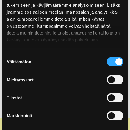
Pakkaustuottajat Oy:n kanssa tehdään Ringin kautta.
tukemiseen ja kävijämäärämme analysoimiseen. Lisäksi
Sopimuksella yritys siirtää pakkauksia koskevan
jaamme sosiaalisen median, mainosalan ja analytiikka-
tuottajavastuunsa hoitamisen tuottajayhteisölle.
alan kumppaneillemme tietoja siitä, miten käytät
Suomen Pakkaustuottajat Oy:n asiakkaat raportoivat
sivustoamme. Kumppanimme voivat yhdistää näitä
pakkaustietonsa Ringille.
tietoja muihin tietoihin, joita olet antanut heille tai joita on
kerätty, kun olet käyttänyt heidän palvelujaan.
Rinki laskuttaa Suomen Pakkaustuottajat Oy:n
tuottajavastuumaksut yrityksiltä ja välittää ne
Suostumuksen
tuottajayhteisölle.
Välttämätön
valinta
Tarjoamme tuottajayhteisöjen kanssa kuluttajille
valtakunnallisen pakkausjätteiden Rinki-
ekopisteverkoston.
Mieltymykset
Tilastot
Markkinointi