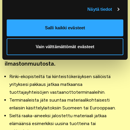
Yrityksesi pakkauksen
Näytä tiedot
kiertokulku
Salli kaikki evästeet
Kun yrityksesi kuuluu tuottajayhteisöön ja
kantaa lakisääteisen tuottajavastuunsa, se
samalla tukee kiertotaloutta, vähentää
Vain välttämättömät evästeet
ympäristön roskaantumista ja ehkäisee
ilmastonmuutosta.
Rinki-ekopisteiltä tai kiinteistökeräyksen säiliöistä
yrityksesi pakkaus jatkaa matkaansa
tuottajayhteisöjen vastaanottoterminaaleihin.
Terminaaleista jäte suuntaa materiaalikohtaisesti
erilaisiin käsittelylaitoksiin Suomeen tai Eurooppaan.
Sieltä raaka-aineeksi jalostettu materiaali jatkaa
elämäänsä esimerkiksi uusina tuotteina tai