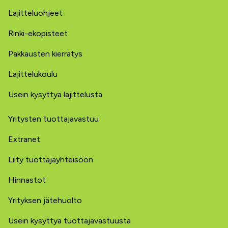
Lajitteluohjeet
Rinki-ekopisteet
Pakkausten kierrätys
Lajittelukoulu
Usein kysyttyä lajittelusta
Yritysten tuottajavastuu
Extranet
Liity tuottajayhteisöön
Hinnastot
Yrityksen jätehuolto
Usein kysyttyä tuottajavastuusta