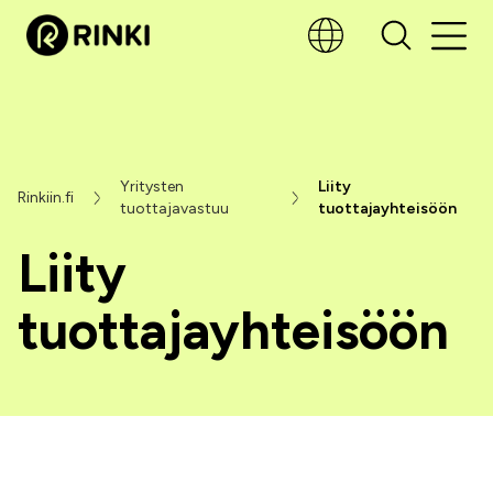
Yritysten
Liity
Rinkiin.fi
tuottajavastuu
tuottajayhteisöön
Liity
tuottajayhteisöön