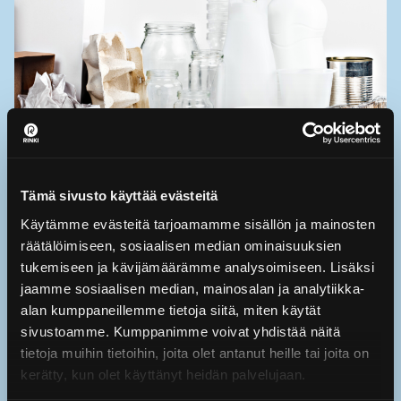
Tämä sivusto käyttää evästeitä
Käytämme evästeitä tarjoamamme sisällön ja mainosten
räätälöimiseen, sosiaalisen median ominaisuuksien
Miten pakkausten tuottajavastuu
tukemiseen ja kävijämäärämme analysoimiseen. Lisäksi
jaamme sosiaalisen median, mainosalan ja analytiikka-
on järjestetty Suomessa?
alan kumppaneillemme tietoja siitä, miten käytät
sivustoamme. Kumppanimme voivat yhdistää näitä
Pakkausten tuottajavastuu on yhteistyötä,
tietoja muihin tietoihin, joita olet antanut heille tai joita on
kerätty, kun olet käyttänyt heidän palvelujaan.
jossa mukana ovat viranomaiset,