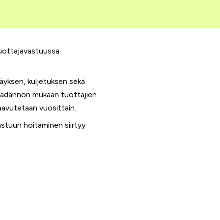
 tuottajavastuussa
räyksen, kuljetuksen sekä
säädännön mukaan tuottajien
saavutetaan vuosittain.
astuun hoitaminen siirtyy