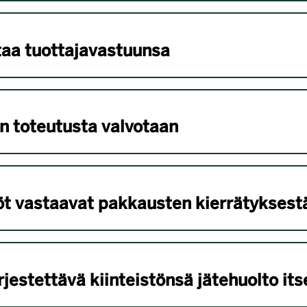
itaa tuottajavastuunsa
n toteutusta valvotaan
öt vastaavat pakkausten kierrätyksest
rjestettävä kiinteistönsä jätehuolto its