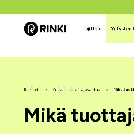
Lajittelu
Yritysten
Rinkiin.fi
Yritysten tuottajavastuu
Mikä tuot
Mikä tuotta