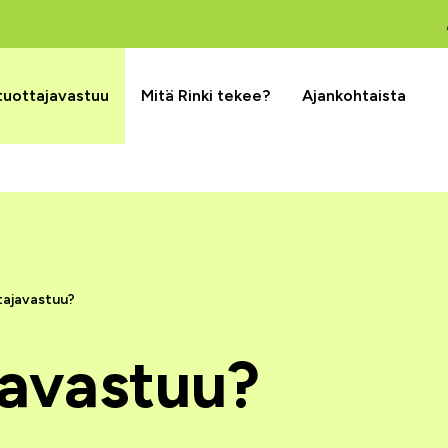
 tuottajavastuu
Mitä Rinki tekee?
Ajankohtaista
tajavastuu?
javastuu?