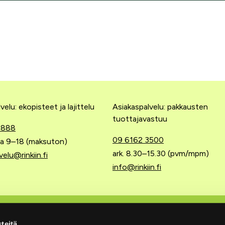
velu: ekopisteet ja lajittelu
Asiakaspalvelu: pakkausten
tuottajavastuu
 888
09 6162 3500
 la 9–18 (maksuton)
ark. 8.30–15.30 (pvm/mpm)
velu@rinkiin.fi
info@rinkiin.fi
 tuottajavastuu
Pikalinkit
teitä