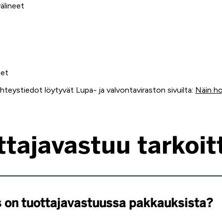
välineet
teet
hteystiedot löytyvät Lupa- ja valvontaviraston sivuilta:
Näin ho
ttajavastuu tarkoit
ys on tuottajavastuussa pakkauksista?