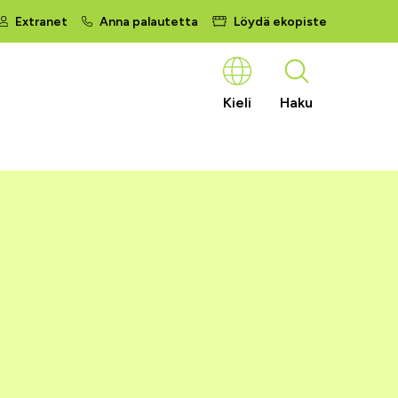
Extranet
Anna palautetta
Löydä ekopiste
Kieli
Haku