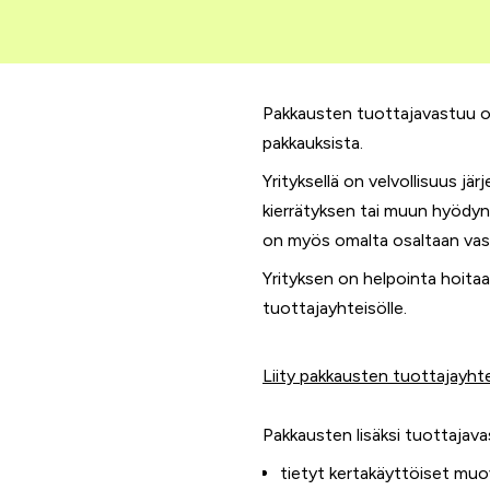
Pakkausten tuottajavastuu on 
pakkauksista.
Yrityksellä on velvollisuus j
kierrätyksen tai muun hyödyn
on myös omalta osaltaan vasta
Yrityksen on helpointa hoitaa
tuottajayhteisölle.
Liity pakkausten tuottajayht
Pakkausten lisäksi tuottajava
tietyt kertakäyttöiset mu