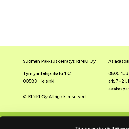
Suomen Pakkauskierrätys RINKI Oy
Asiakaspal
Tynnyrintekijänkatu 1 C
0800 133
00580 Helsinki
ark. 7–21,
asiakaspal
© RINKI Oy All rights reserved
Lajittelu kotona
Yritysten
Tämä sivusto käyttää eväs