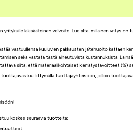
yrityksille lakisääteinen velvoite. Lue alta, millainen yritys on
ärjestää vastuullensa kuuluvien pakkausten jätehuolto kattaen ke
tämisen sekä vastata tästä aiheutuvista kustannuksista. Lain
ttava siitä, että materiaalikohtaiset kierrätystavoitteet (%) 
 tuottajavastuu liittymällä tuottajayhteisöön, jolloin tuottajav
eisöön!
stuu koskee seuraavia tuotteita:
ovituotteet