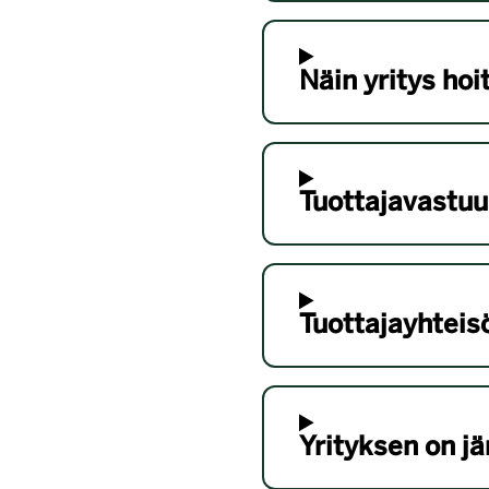
Näin yritys ho
Tuottajavastuu
Tuottajayhteis
Yrityksen on jä