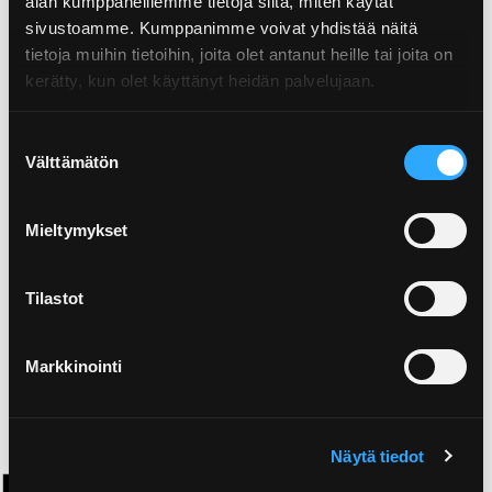
mitä teen sen muovi­korkille?
alan kumppaneillemme tietoja siitä, miten käytät
sivustoamme. Kumppanimme voivat yhdistää näitä
tietoja muihin tietoihin, joita olet antanut heille tai joita on
kerätty, kun olet käyttänyt heidän palvelujaan.
Saako opaalilasisia
Suostumuksen
(maitolasi) pakkauksia laittaa
Välttämätön
valinta
lasipakkauskeräykseen?
Mieltymykset
Saako lasisen
Tilastot
kynsilakkapullon laittaa
lasipakkauskeräykseen?
Markkinointi
Näytä tiedot
Metalli