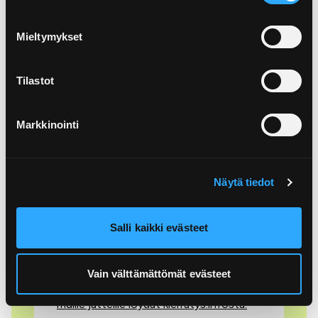
ohjeistamaan paikkaan.
Mieltymykset
Tilastot
Markkinointi
Älä lajittele metalliin jätteitä,
jotka eivät sinne kuulu.
Näytä tiedot
Väärin lajiteltuina jotkin jätteet, kuten
akut ja paristot sekä sähkö- ja
Salli kaikki evästeet
elektroniikkalaitteet aiheuttavat
vaaratilanteita, esimerkiksi
Vain välttämättömät evästeet
tulipaloja.
Lähimmän keräyspisteen
muille jätteille löydät kierrätys.infosta.