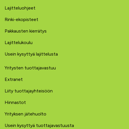
Lajitteluohjeet
Rinki-ekopisteet
Pakkausten kierrätys
Lajittelukoulu
Usein kysyttyä lajittelusta
Yritysten tuottajavastuu
Extranet
Liity tuottajayhteisöön
Hinnastot
Yrityksen jätehuolto
Usein kysyttyä tuottajavastuusta