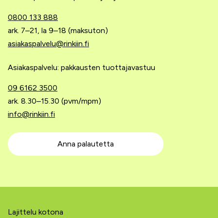
0800 133 888
ark. 7–21, la 9–18 (maksuton)
asiakaspalvelu@rinkiin.fi
Asiakaspalvelu: pakkausten tuottajavastuu
09 6162 3500
ark. 8.30–15.30 (pvm/mpm)
info@rinkiin.fi
Anna palautetta
Lajittelu kotona