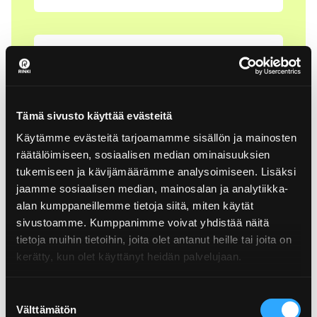
Tämä sivusto käyttää evästeitä
Palauta pantilliset metallitölkit kaupan
Käytämme evästeitä tarjoamamme sisällön ja mainosten
palautusautomaattiin.
räätälöimiseen, sosiaalisen median ominaisuuksien
tukemiseen ja kävijämäärämme analysoimiseen. Lisäksi
jaamme sosiaalisen median, mainosalan ja analytiikka-
alan kumppaneillemme tietoja siitä, miten käytät
sivustoamme. Kumppanimme voivat yhdistää näitä
tietoja muihin tietoihin, joita olet antanut heille tai joita on
kerätty, kun olet käyttänyt heidän palvelujaan.
Vie keräysastian aukkoa suuremmat
Suostumuksen
metallipakkaukset ja -esineet kuntasi
Välttämätön
valinta