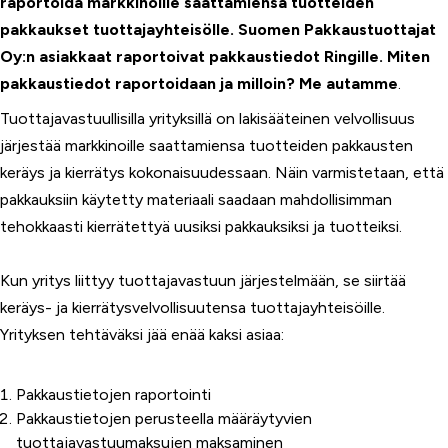
raportoida markkinoille saattamiensa tuotteiden
pakkaukset tuottajayhteisölle. Suomen Pakkaustuottajat
Oy:n asiakkaat raportoivat pakkaustiedot Ringille. Miten
pakkaustiedot raportoidaan ja milloin? Me autamme
.
Tuottajavastuullisilla yrityksillä on lakisääteinen velvollisuus
järjestää markkinoille saattamiensa tuotteiden pakkausten
keräys ja kierrätys kokonaisuudessaan. Näin varmistetaan, että
pakkauksiin käytetty materiaali saadaan mahdollisimman
tehokkaasti kierrätettyä uusiksi pakkauksiksi ja tuotteiksi.
Kun yritys liittyy tuottajavastuun järjestelmään, se siirtää
keräys- ja kierrätysvelvollisuutensa tuottajayhteisöille.
Yrityksen tehtäväksi jää enää kaksi asiaa:
Pakkaustietojen raportointi
Pakkaustietojen perusteella määräytyvien
tuottajavastuumaksujen maksaminen