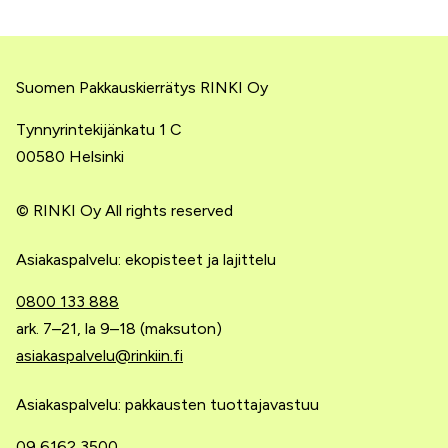
Suomen Pakkauskierrätys RINKI Oy
Tynnyrintekijänkatu 1 C
00580 Helsinki
© RINKI Oy All rights reserved
Asiakaspalvelu: ekopisteet ja lajittelu
0800 133 888
ark. 7–21, la 9–18 (maksuton)
asiakaspalvelu@rinkiin.fi
Asiakaspalvelu: pakkausten tuottajavastuu
09 6162 3500