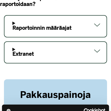
raportoidaan?
Raportoinnin määräajat
Extranet
Pakkauspainoja
Kokosimme raportoinnin avuksi tavallisimpien