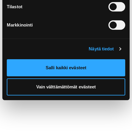
Tilastot
Markkinointi
Asiakaspalvelu
Näytä tiedot
Kaipaatko apua raportoinnissa?
Yritysasiakaspalvelumme auttaa sinua mielellään.
Salli kaikki evästeet
ASIAKASPALVELU
Vain välttämättömät evästeet