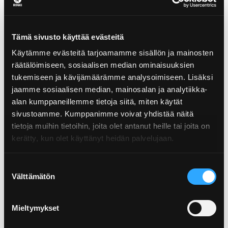
pakkauksien pakkauspainoja. Tutustu taulukkoihin
tästä!
Tämä sivusto käyttää evästeitä
PAKKAUSPAINOJA
Käytämme evästeitä tarjoamamme sisällön ja mainosten
räätälöimiseen, sosiaalisen median ominaisuuksien
tukemiseen ja kävijämäärämme analysoimiseen. Lisäksi
jaamme sosiaalisen median, mainosalan ja analytiikka-
alan kumppaneillemme tietoja siitä, miten käytät
sivustoamme. Kumppanimme voivat yhdistää näitä
Usein kysyttyä
tietoja muihin tietoihin, joita olet antanut heille tai joita on
raportoinnista
kerätty, kun olet käyttänyt heidän palvelujaan.
Suostumuksen
Kuka raportoi pakkauksen? Raportoidaanko tuontia,
Välttämätön
valinta
entä vientiä? Lue täältä vastauksia usein kysyttyihin
kysymyksiin pakkaustietojen raportoinnista.
Mieltymykset
USEIN KYSYTTYÄ TUOTTAJAVASTUUSTA