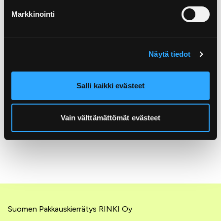
akut ja paristot sekä sähkö- ja
Markkinointi
elektroniikkalaitteet aiheuttavat
vaaratilanteita, esimerkiksi
tulipaloja.
Lähimmän keräyspisteen
Näytä tiedot
muille jätteille löydät kierrätys.infosta.
Salli kaikki evästeet
Vain välttämättömät evästeet
Suomen Pakkauskierrätys RINKI Oy