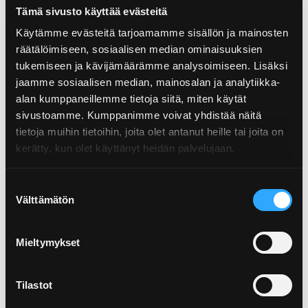
paikkakuntasi vaarallisten jätteiden
Tämä sivusto käyttää evästeitä
vastaanottopisteeseen.
Käytämme evästeitä tarjoamamme sisällön ja mainosten
räätälöimiseen, sosiaalisen median ominaisuuksien
tukemiseen ja kävijämäärämme analysoimiseen. Lisäksi
jaamme sosiaalisen median, mainosalan ja analytiikka-
alan kumppaneillemme tietoja siitä, miten käytät
sivustoamme. Kumppanimme voivat yhdistää näitä
tietoja muihin tietoihin, joita olet antanut heille tai joita on
kerätty, kun olet käyttänyt heidän palvelujaan.
Älä lajittele lasipakkauksiin
jätteitä, jotka eivät sinne
Suostumuksen
kuulu.
Välttämätön
valinta
Sellaisia ovat esim. lasiset astiat, posliini,
Mieltymykset
keramiikka, kristallilasi, ikkuna- tai peililasi,
lamput ja valaisimet.
Tilastot
Väärin lajiteltuina jotkin jätteet, kuten