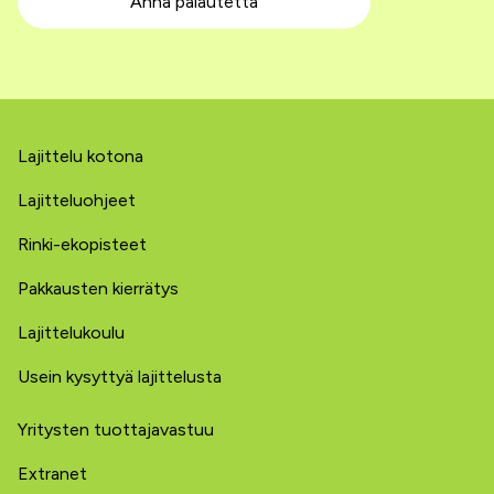
Anna palautetta
Lajittelu kotona
Lajitteluohjeet
Rinki-ekopisteet
Pakkausten kierrätys
Lajittelukoulu
Usein kysyttyä lajittelusta
Yritysten tuottajavastuu
Extranet