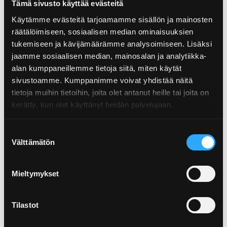
Tämä sivusto käyttää evästeitä
Käytämme evästeitä tarjoamamme sisällön ja mainosten
räätälöimiseen, sosiaalisen median ominaisuuksien
tukemiseen ja kävijämäärämme analysoimiseen. Lisäksi
jaamme sosiaalisen median, mainosalan ja analytiikka-
alan kumppaneillemme tietoja siitä, miten käytät
sivustoamme. Kumppanimme voivat yhdistää näitä
tietoja muihin tietoihin, joita olet antanut heille tai joita on
kerätty, kun olet käyttänyt heidän palvelujaan.
18.8.2023
Suostumuksen
Välttämätön
Moottoriöljy, maalipurkit, metalliosat…
valinta
Näin la...
Mieltymykset
Ei tarvitse olla autoharrastaja kerryttääkseen autotalliin
jos jonkinlaista kanisteria ja purnukkaa. Jotkut autotal...
Tilastot