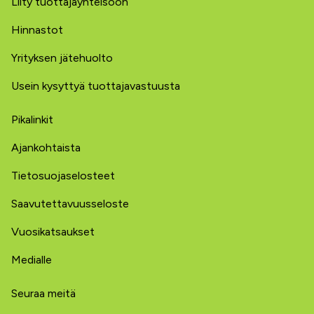
Liity tuottajayhteisöön
Hinnastot
Yrityksen jätehuolto
Usein kysyttyä tuottajavastuusta
Pikalinkit
Ajankohtaista
Tietosuojaselosteet
Saavutettavuusseloste
Vuosikatsaukset
Medialle
Seuraa meitä