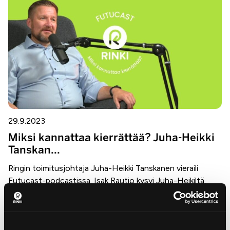
29.9.2023
Miksi kannattaa kierrättää? Juha-Heikki
Tanskan...
Ringin toimitusjohtaja Juha-Heikki Tanskanen vieraili
Futucast-podcastissa. Isak Rautio kysyi Juha-Heikiltä,
kuinka...