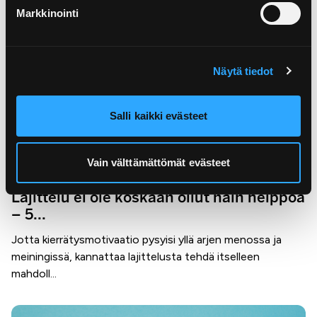
Markkinointi
Näytä tiedot
Salli kaikki evästeet
Vain välttämättömät evästeet
4.8.2023
Lajittelu ei ole koskaan ollut näin helppoa
– 5...
Jotta kierrätysmotivaatio pysyisi yllä arjen menossa ja
meiningissä, kannattaa lajittelusta tehdä itselleen
mahdoll...