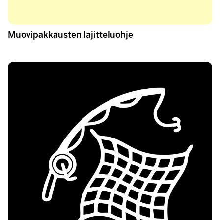
Muovipakkausten lajitteluohje