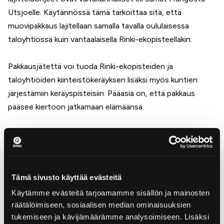
Utsjoelle. Käytännössä tämä tarkoittaa sitä, että
muovipakkaus lajitellaan samalla tavalla oululaisessa
taloyhtiössä kuin vantaalaisella Rinki-ekopisteelläkin.
Pakkausjätettä voi tuoda Rinki-ekopisteiden ja
taloyhtiöiden kiinteistökeräyksen lisäksi myös kuntien
järjestämiin keräyspisteisiin. Pääasia on, että pakkaus
pääsee kiertoon jatkamaan elämäänsä.
Kaikkia Suomen kierrätyspisteitä voi selata
Kierrätys.infosta.
KIERRÄTYS.INFO
Tämä sivusto käyttää evästeitä
Käytämme evästeitä tarjoamamme sisällön ja mainosten
räätälöimiseen, sosiaalisen median ominaisuuksien
tukemiseen ja kävijämäärämme analysoimiseen. Lisäksi