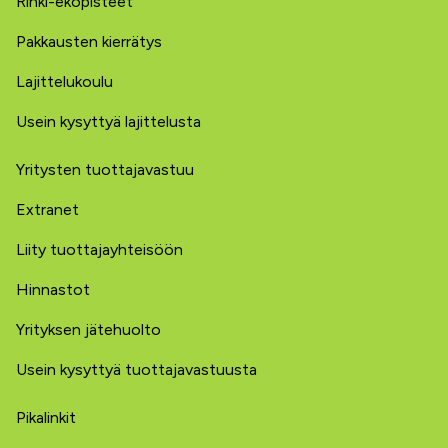
Rinki-ekopisteet
Pakkausten kierrätys
Lajittelukoulu
Usein kysyttyä lajittelusta
Yritysten tuottajavastuu
Extranet
Liity tuottajayhteisöön
Hinnastot
Yrityksen jätehuolto
Usein kysyttyä tuottajavastuusta
Pikalinkit