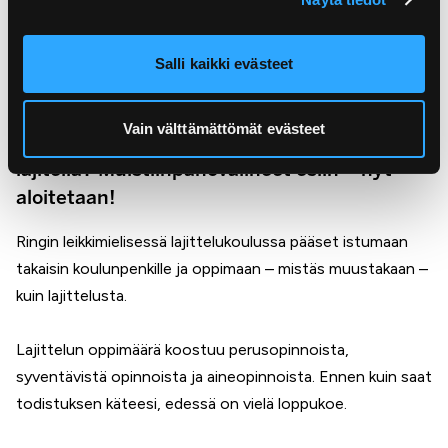
Tervetuloa lajittelukoulun
Salli kaikki evästeet
penkille!
Vain välttämättömät evästeet
Tiedätkö, miten käytetyt pakkaukset pitää
lajitella? Muistiinpanovälineet esiin – nyt
aloitetaan!
Ringin leikkimielisessä lajittelukoulussa pääset istumaan
takaisin koulunpenkille ja oppimaan – mistäs muustakaan –
kuin lajittelusta.
Lajittelun oppimäärä koostuu perusopinnoista,
syventävistä opinnoista ja aineopinnoista. Ennen kuin saat
todistuksen käteesi, edessä on vielä loppukoe.