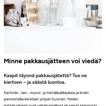
Minne pakkausjätteen voi viedä?
Kaapit täynnä pakkausjätettä? Tuo ne
kiertoon – ja säästä luontoa.
Kartonki-, lasi-, muovi- ja metallipakkauksia ja kodin
pienmetallia kerätään ympäri Suomen. Niiden
lajitteluohjeet ovat valtakunnalliset eli samat Hangosta