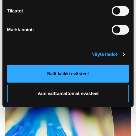
Tilastot
Markkinointi
Näytä tiedot
19.7.2021
Salli kaikki evästeet
The reformed Waste Act entered into
force ̵...
Vain välttämättömät evästeet