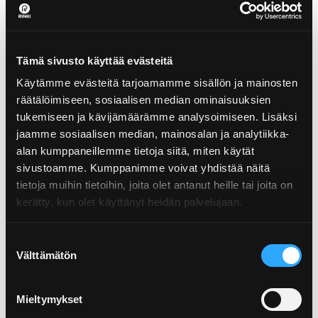
7.6.2022
Tämä sivusto käyttää evästeitä
PVC plastic packaging can now be placed
Käytämme evästeitä tarjoamamme sisällön ja mainosten
in the ...
räätälöimiseen, sosiaalisen median ominaisuuksien
tukemiseen ja kävijämäärämme analysoimiseen. Lisäksi
jaamme sosiaalisen median, mainosalan ja analytiikka-
alan kumppaneillemme tietoja siitä, miten käytät
sivustoamme. Kumppanimme voivat yhdistää näitä
tietoja muihin tietoihin, joita olet antanut heille tai joita on
14.9.2021
kerätty, kun olet käyttänyt heidän palvelujaan.
SUP Directive bans and marking
requirement ente...
Suostumuksen
Välttämätön
valinta
Mieltymykset