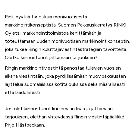
Facebook
Twitter
Rinki pyytää tarjouksia monivuotisesta
WhatsApp
markkinointikonseptista Suomen Pakkauskierrätys RINKI
LinkedIn
Oy etsii markkinointitoimistoa kehittämään ja
toteuttamaan uuden monivuotisen markkinointikonseptin,
joka tukee Ringin kuluttajaviestintästrategian tavoitteita.
Oletko kiinnostunut jättämään tarjouksen?
Ringin markkinointiviestintä panostaa tulevien vuosien
aikana viestintään, joka pyrkii lisäämään muovipakkausten
lajittelua suomalaisissa kotitalouksissa sekä määrällisesti
että laadullisesti.
Jos olet kiinnostunut kuulemaan lisää ja jättämään
tarjouksen, olethan yhteydessä Ringin viestintäpäällikkö
Pirjo Hästbackaan.