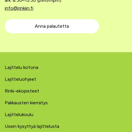
ark. 8.30–15.30 (pvm/mpm)
info@rinkiin.fi
Anna palautetta
Lajittelu kotona
Lajitteluohjeet
Rinki-ekopisteet
Pakkausten kierrätys
Lajittelukoulu
Usein kysyttyä lajittelusta