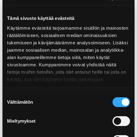
Tämä sivusto käyttää evästeitä
Käytämme evästeitä tarjoamamme sisällön ja mainosten
räätälöimiseen, sosiaalisen median ominaisuuksien
tukemiseen ja kävijämäärämme analysoimiseen. Lisäksi
02.07.2026
jaamme sosiaalisen median, mainosalan ja analytiikka-
Osaatko lajitella muovin? Tarkista, ovatko
alan kumppaneillemme tietoja siitä, miten käytät
tiet...
sivustoamme. Kumppanimme voivat yhdistää näitä
tietoja muihin tietoihin, joita olet antanut heille tai joita on
Muovin lajitteluun liittyy monia harhaluuloja. Tiesitkö, että
kerätty, kun olet käyttänyt heidän palvelujaan.
kahvipaketti kuuluu muovinkeräykseen, mutta hiusharja...
Suostumuksen
Välttämätön
valinta
Mieltymykset