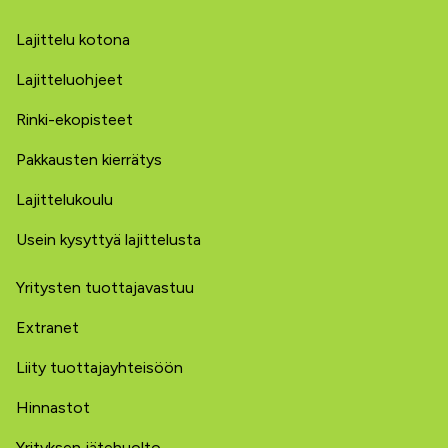
Lajittelu kotona
Lajitteluohjeet
Rinki-ekopisteet
Pakkausten kierrätys
Lajittelukoulu
Usein kysyttyä lajittelusta
Yritysten tuottajavastuu
Extranet
Liity tuottajayhteisöön
Hinnastot
Yrityksen jätehuolto