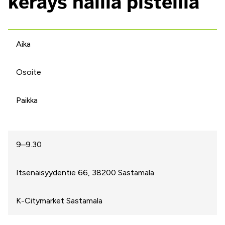
keräys näillä pisteillä
Aika
Osoite
Paikka
9–9.30
Itsenäisyydentie 66, 38200 Sastamala
K-Citymarket Sastamala