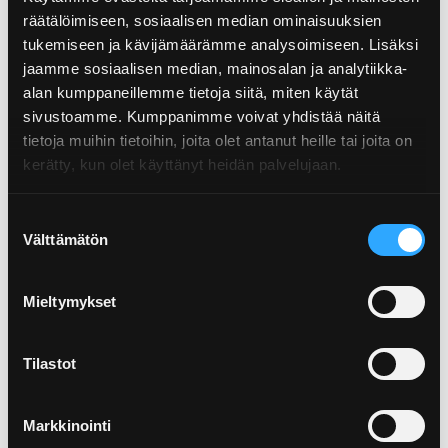
räätälöimiseen, sosiaalisen median ominaisuuksien
Hanhenkaari 3, 21420 Lieto
tukemiseen ja kävijämäärämme analysoimiseen. Lisäksi
jaamme sosiaalisen median, mainosalan ja analytiikka-
alan kumppaneillemme tietoja siitä, miten käytät
S-market Lieto
sivustoamme. Kumppanimme voivat yhdistää näitä
tietoja muihin tietoihin, joita olet antanut heille tai joita on
kerätty, kun olet käyttänyt heidän palvelujaan.
15–15.30
Suostumuksen
Välttämätön
Vanha Tampereentie 108, 20300 Turku
valinta
Prisma Tampereentie Turku
Mieltymykset
Tilastot
16–16.30
Markkinointi
Mittumaarintie 73, 20400 Turku