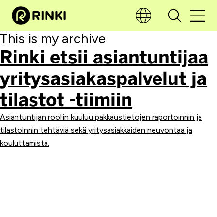
This is my archive
Rinki etsii asiantuntijaa
yritysasiakaspalvelut ja
tilastot -tiimiin
Asiantuntijan rooliin kuuluu pakkaustietojen raportoinnin ja
tilastoinnin tehtäviä sekä yritysasiakkaiden neuvontaa ja
kouluttamista.