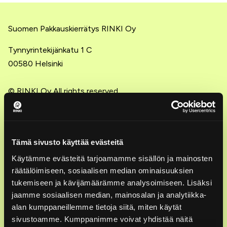
Suomen Pakkauskierrätys RINKI Oy
Tynnyrintekijänkatu 1 C
00580 Helsinki
© RINKI Oy All rights reserved
Asiakaspalvelu: ekopisteet ja lajittelu
0800 133 888
Tämä sivusto käyttää evästeitä
ark. 7–21, la 9–18 (maksuton)
Käytämme evästeitä tarjoamamme sisällön ja mainosten
asiakaspalvelu@rinkiin.fi
räätälöimiseen, sosiaalisen median ominaisuuksien
tukemiseen ja kävijämäärämme analysoimiseen. Lisäksi
Asiakaspalvelu: pakkausten tuottajavastuu
jaamme sosiaalisen median, mainosalan ja analytiikka-
alan kumppaneillemme tietoja siitä, miten käytät
09 6162 3500
sivustoamme. Kumppanimme voivat yhdistää näitä
ark. 8.30–15.30 (pvm/mpm)