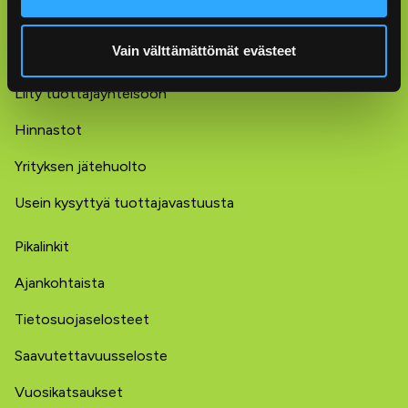
Yritysten tuottajavastuu
Vain välttämättömät evästeet
Extranet
Liity tuottajayhteisöön
Hinnastot
Yrityksen jätehuolto
Usein kysyttyä tuottajavastuusta
Pikalinkit
Ajankohtaista
Tietosuojaselosteet
Saavutettavuusseloste
Vuosikatsaukset