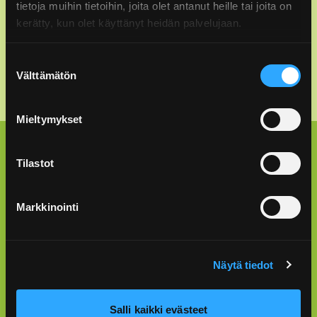
tietoja muihin tietoihin, joita olet antanut heille tai joita on
info@rinkiin.fi
kerätty, kun olet käyttänyt heidän palvelujaan.
Anna palautetta
Suostumuksen
Välttämätön
valinta
Mieltymykset
Lajittelu kotona
Tilastot
Lajitteluohjeet
Markkinointi
Rinki-ekopisteet
Pakkausten kierrätys
Näytä tiedot
Lajittelukoulu
Usein kysyttyä lajittelusta
Salli kaikki evästeet