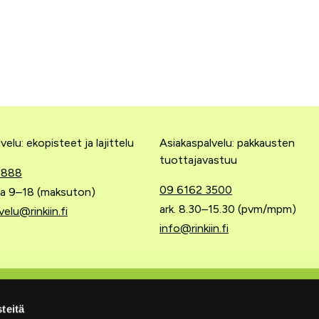
velu: ekopisteet ja lajittelu
Asiakaspalvelu: pakkausten
tuottajavastuu
 888
09 6162 3500
 la 9–18 (maksuton)
ark. 8.30–15.30 (pvm/mpm)
velu@rinkiin.fi
info@rinkiin.fi
 tuottajavastuu
Pikalinkit
teitä