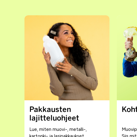
Pakkausten
Koht
lajitteluohjeet
Lue, miten muovi-, metalli-,
Muovipa
kartonki- ja lasipakkaukset
Siis m