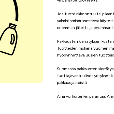
ympäristöä tuotteelta.
Jos tuote rikkoontuu tai pilaant
valmistamisprosessissa käytett
enemmän jätettä ja enemmän ha
Pakkausten kierrätyksen kustann
Tuotteiden mukana Suomen mark
hyödynnettävä uusien tuotteiden
Suomessa pakkausten kierrätys
tuottajavastuulliset yritykset 
pakkausjätteistä
Aina voi kuitenkin parantaa. A