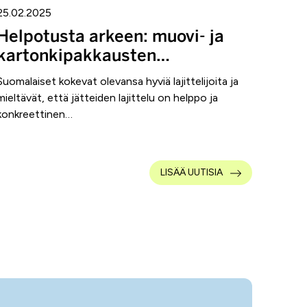
25.02.2025
Helpotusta arkeen: muovi- ja
kartonkipakkausten…
Suomalaiset kokevat olevansa hyviä lajittelijoita ja
mieltävät, että jätteiden lajittelu on helppo ja
konkreettinen…
LISÄÄ UUTISIA