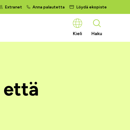
Extranet
Anna palautetta
Löydä ekopiste
Kieli
Haku
 että