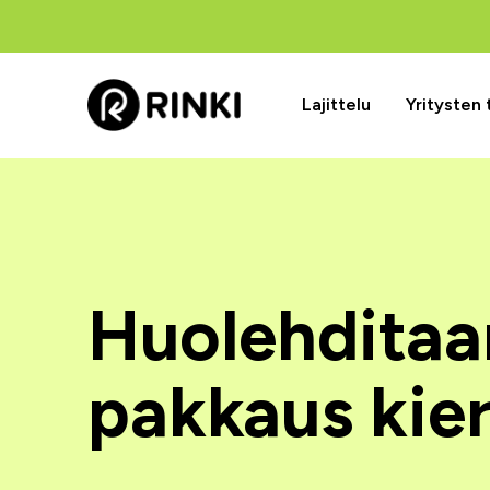
Lajittelu
Yritysten
Huolehditaan
pakkaus kie