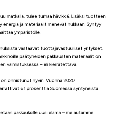
uu matkalla, tulee turhaa hävikkiä. Lisäksi tuotteen
y energia ja materiaalit menevät hukkaan. Syntyy
ittaa ympäristölle.
uksista vastaavat tuottajavastuulliset yritykset.
kinoille päätyneiden pakkausten materiaalit on
 valmistuksessa – eli kierrätettävä.
 on onnistunut hyvin. Vuonna 2020
kierrättivät 61 prosenttia Suomessa syntyneistä
nnetaan pakkauksille uusi elämä – me autamme.