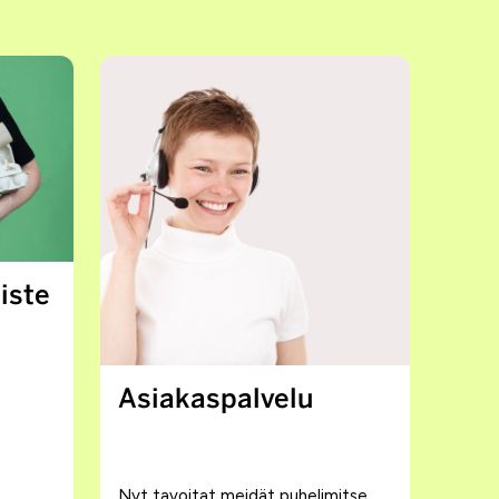
iste
Asiakaspalvelu
Nyt tavoitat meidät puhelimitse