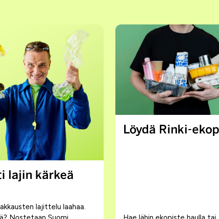
Löydä Rinki-ekop
i lajin kärkeä
kkausten lajittelu laahaa.
itä? Nostetaan Suomi
Hae lähin ekopiste haulla tai