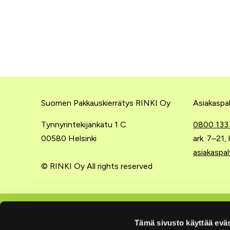
Suomen Pakkauskierrätys RINKI Oy
Asiakaspal
Tynnyrintekijänkatu 1 C
0800 133
00580 Helsinki
ark. 7–21,
asiakaspal
© RINKI Oy All rights reserved
Lajittelu kotona
Yritysten
Tämä sivusto käyttää eväs