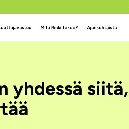
 tuottajavastuu
Mitä Rinki tekee?
Ajankohtaista
 yhdessä siitä,
rtää