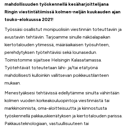
mahdollisuuden työskennellä kesäharjoittelijana
Ringin viestintätiimissä kolmen-neljän kuukauden ajan
touko-elokuussa 2021!
Työssäsi osallistut monipuolisiin viestinnän toteuttaviin ja
avustaviin tehtäviin. Tarjoamme sinulle näköalapaikan
kiertotalouden ytimessä, määräaikaisen työsuhteen,
perehdytyksen työtehtäviisi sekä lounasedun.
Toimistomme sijaitsee Helsingin Kalasatamassa.
Työtehtävät toteutetaan lähi- ja/tai etätyönä
mahdollisesti kulloinkin vallitsevan poikkeustilanteen
mukaan.
Menestyäksesi tehtävissä edellytämme sinulta vähintään
kolmen vuoden korkeakouluopintoja viestinnästä tai
markkinoinnista, oma-aloitteisuutta ja kiinnostusta
työskennellä pakkauskierrätyksen ja kiertotalouden parissa.
Pakkausteknologiaan, vastuullisuuteen tai