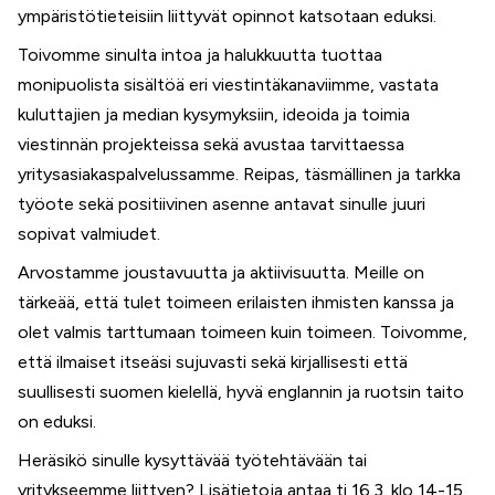
ympäristötieteisiin liittyvät opinnot katsotaan eduksi.
Toivomme sinulta intoa ja halukkuutta tuottaa
monipuolista sisältöä eri viestintäkanaviimme, vastata
kuluttajien ja median kysymyksiin, ideoida ja toimia
viestinnän projekteissa sekä avustaa tarvittaessa
yritysasiakaspalvelussamme. Reipas, täsmällinen ja tarkka
työote sekä positiivinen asenne antavat sinulle juuri
sopivat valmiudet.
Arvostamme joustavuutta ja aktiivisuutta. Meille on
tärkeää, että tulet toimeen erilaisten ihmisten kanssa ja
olet valmis tarttumaan toimeen kuin toimeen. Toivomme,
että ilmaiset itseäsi sujuvasti sekä kirjallisesti että
suullisesti suomen kielellä, hyvä englannin ja ruotsin taito
on eduksi.
Heräsikö sinulle kysyttävää työtehtävään tai
yritykseemme liittyen? Lisätietoja antaa ti 16.3. klo 14-15