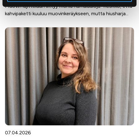
Muovin lajitteluun liittyy monia harhaluuloja. Tiesitkö, että
kahvipaketti kuuluu muovinkeräykseen, mutta hiusharja...
07.04.2026