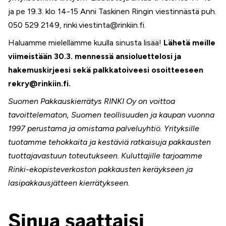
ja pe 19.3. klo 14-15 Anni Taskinen Ringin viestinnästä puh.
050 529 2149, rinki.viestinta@rinkiin.fi.
Haluamme mielellämme kuulla sinusta lisää!
Lähetä meille
viimeistään 30.3. mennessä ansioluettelosi ja
hakemuskirjeesi sekä palkkatoiveesi osoitteeseen
rekry@rinkiin.fi.
Suomen Pakkauskierrätys RINKI Oy on voittoa
tavoittelematon, Suomen teollisuuden ja kaupan vuonna
1997 perustama ja omistama palveluyhtiö. Yrityksille
tuotamme tehokkaita ja kestäviä ratkaisuja pakkausten
tuottajavastuun toteutukseen. Kuluttajille tarjoamme
Rinki-ekopisteverkoston pakkausten keräykseen ja
lasipakkausjätteen kierrätykseen.
Sinua saattaisi