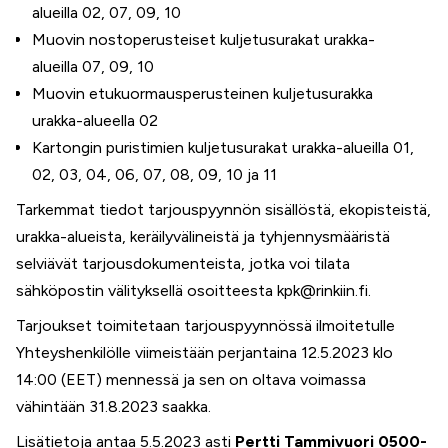
alueilla 02, 07, 09, 10
Muovin nostoperusteiset kuljetusurakat urakka-
alueilla 07, 09, 10
Muovin etukuormausperusteinen kuljetusurakka
urakka-alueella 02
Kartongin puristimien kuljetusurakat urakka-alueilla 01,
02, 03, 04, 06, 07, 08, 09, 10 ja 11
Tarkemmat tiedot tarjouspyynnön sisällöstä, ekopisteistä,
urakka-alueista, keräilyvälineistä ja tyhjennysmääristä
selviävät tarjousdokumenteista, jotka voi tilata
sähköpostin välityksellä osoitteesta kpk@rinkiin.fi.
Tarjoukset toimitetaan tarjouspyynnössä ilmoitetulle
Yhteyshenkilölle viimeistään perjantaina 12.5.2023 klo
14:00 (EET) mennessä ja sen on oltava voimassa
vähintään 31.8.2023 saakka.
Lisätietoja antaa 5.5.2023 asti
Pertti Tammivuori 0500-