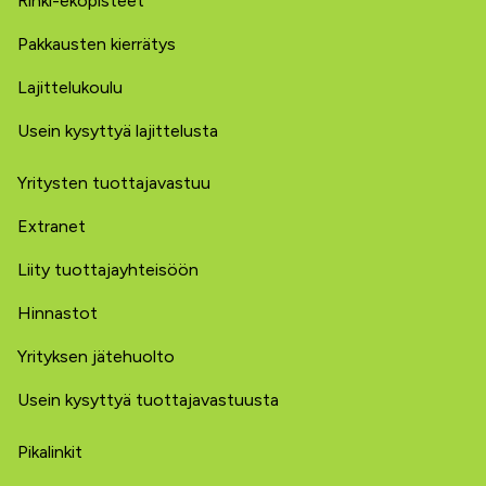
Rinki-ekopisteet
Pakkausten kierrätys
Lajittelukoulu
Usein kysyttyä lajittelusta
Yritysten tuottajavastuu
Extranet
Liity tuottajayhteisöön
Hinnastot
Yrityksen jätehuolto
Usein kysyttyä tuottajavastuusta
Pikalinkit