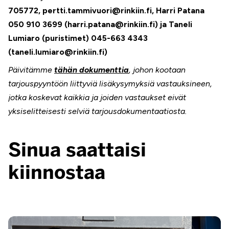
705772, pertti.tammivuori@rinkiin.fi, Harri Patana
050 910 3699 (harri.patana@rinkiin.fi) ja Taneli
Lumiaro (puristimet) 045-663 4343
(taneli.lumiaro@rinkiin.fi)
Päivitämme
tähän dokumenttia
, johon kootaan
tarjouspyyntöön liittyviä lisäkysymyksiä vastauksineen,
jotka koskevat kaikkia ja joiden vastaukset eivät
yksiselitteisesti selviä tarjousdokumentaatiosta.
Sinua saattaisi
kiinnostaa