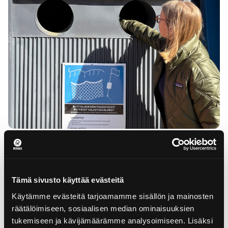
01.04.2025
Muovia sisältävien kalastusvälineiden
keräysver...
Tämä sivusto käyttää evästeitä
Harrastekalastajat voivat laittaa nyt käytöstä poistetut
Käytämme evästeitä tarjoamamme sisällön ja mainosten
muovia sisältävät kalaverkot, merrat ja katiskat kiertoon....
räätälöimiseen, sosiaalisen median ominaisuuksien
tukemiseen ja kävijämäärämme analysoimiseen. Lisäksi