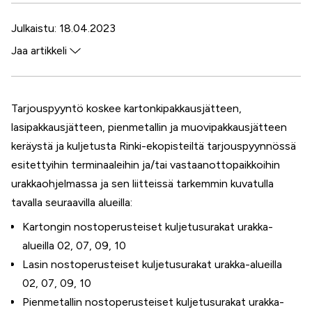
Julkaistu: 18.04.2023
Jaa artikkeli
Facebook
Twitter
Tarjouspyyntö koskee kartonkipakkausjätteen,
WhatsApp
lasipakkausjätteen, pienmetallin ja muovipakkausjätteen
LinkedIn
keräystä ja kuljetusta Rinki-ekopisteiltä tarjouspyynnössä
esitettyihin terminaaleihin ja/tai vastaanottopaikkoihin
urakkaohjelmassa ja sen liitteissä tarkemmin kuvatulla
tavalla seuraavilla alueilla:
Kartongin nostoperusteiset kuljetusurakat urakka-
alueilla 02, 07, 09, 10
Lasin nostoperusteiset kuljetusurakat urakka-alueilla
02, 07, 09, 10
Pienmetallin nostoperusteiset kuljetusurakat urakka-