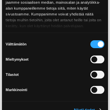
jaamme sosiaalisen median, mainosalan ja analytiikka-
alan kumppaneillemme tietoja siitä, miten käytät
sivustoamme. Kumppanimme voivat yhdistää näitä
tietoja muihin tietoihin, joita olet antanut heille tai joita on
kerätty, kun olet käyttänyt heidän palvelujaan.
Suostumuksen
Välttämätön
valinta
02.07.2026
Mieltymykset
Osaatko lajitella muovin? Tarkista, ovatko
tiet...
Tilastot
Muovin lajitteluun liittyy monia harhaluuloja. Tiesitkö, että
kahvipaketti kuuluu muovinkeräykseen, mutta hiusharja...
Markkinointi
Näytä tiedot