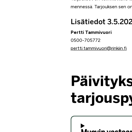
mennessä. Tarjouksen sen on
Lisätiedot 3.5.202
Pertti Tammivuori
0500-705772
pertti.tammivuori@rinkiin.fi
Päivityk
tarjousp