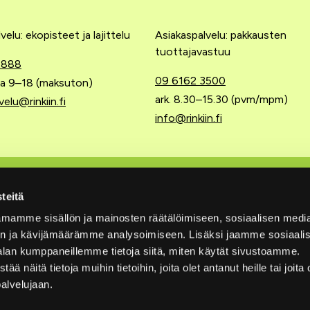
velu: ekopisteet ja lajittelu
Asiakaspalvelu: pakkausten
tuottajavastuu
 888
09 6162 3500
 la 9–18 (maksuton)
ark. 8.30–15.30 (pvm/mpm)
velu@rinkiin.fi
info@rinkiin.fi
 tuottajavastuu
Pikalinkit
teitä
mamme sisällön ja mainosten räätälöimiseen, sosiaalisen medi
Ajankohtaista
n ja kävijämäärämme analysoimiseen. Lisäksi jaamme sosiaali
ttajayhteisöön
Tietosuojaselosteet
alan kumppaneillemme tietoja siitä, miten käytät sivustoamme.
näitä tietoja muihin tietoihin, joita olet antanut heille tai joita 
t
Saavutettavuusseloste
palvelujaan.
 jätehuolto
Vuosikatsaukset