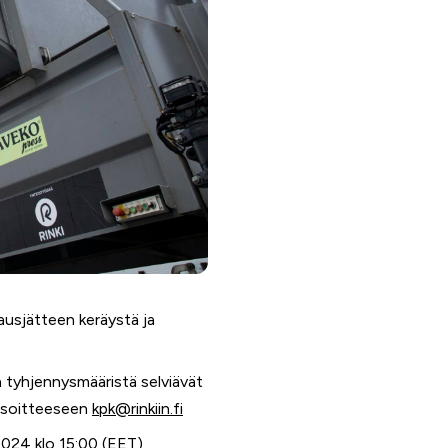
ausjätteen keräystä ja
ja tyhjennysmääristä selviävät
 osoitteeseen
kpk@rinkiin.fi
.2024 klo 15:00 (EET)