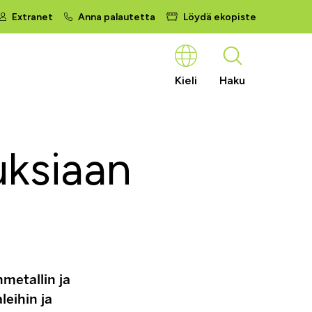
Extranet
Anna palautetta
Löydä ekopiste
Kieli
Haku
tuksiaan
metallin ja
leihin ja