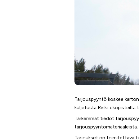
Tarjouspyyntö koskee kartonk
kuljetusta Rinki-ekopisteiltä 
Tarkemmat tiedot tarjouspyynn
tarjouspyyntömateriaaleista.
Tarjoukset on toimitettava ta