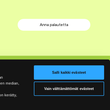
Anna palautetta
Seuraa meitä
Salli kaikki evästeet
an
Facebook
sen median,
Instagram
Vain välttämättömät evästeet
on kerätty,
YouTube
LinkedIn