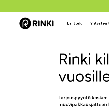
Lajittelu
Yritysten
Rinki k
vuosil
Tarjouspyyntö koskee 
muovipakkausjätteen ke