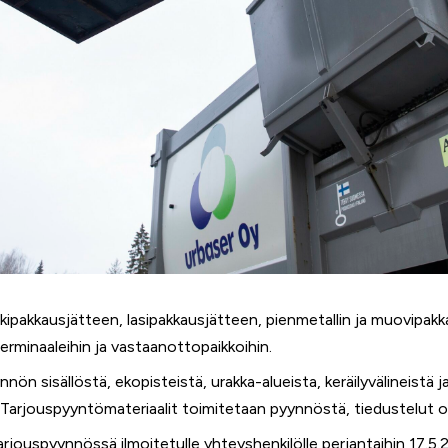
ipakkausjätteen, lasipakkausjätteen, pienmetallin ja muovipakk
terminaaleihin ja vastaanottopaikkoihin.
ön sisällöstä, ekopisteistä, urakka-alueista, keräilyvälineistä 
 Tarjouspyyntömateriaalit toimitetaan pyynnöstä, tiedustelut
rjouspyynnössä ilmoitetulle yhteyshenkilölle perjantaihin 17.5