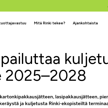
 tuottajavastuu
Mitä Rinki tekee?
Ajankohtaista
ilpailuttaa kulje
le 2025–2028
kartonkipakkausjätteen, lasipakkausjätteen, pien
räystä ja kuljetusta Rinki-ekopisteiltä terminaa