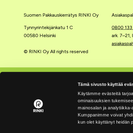
Suomen Pakkauskierrätys RINKI Oy
Asiakaspal
Tynnyrintekijänkatu 1 C
0800 133
00580 Helsinki
ark. 7–21,
asiakaspal
© RINKI Oy All rights reserved
Lajittelu kotona
Yritysten
Tämä sivusto käyttää eväs
Käytämme evästeitä tarjoa
Lajitteluohjeet
Extranet
ominaisuuksien tukemisee
Rinki-ekopisteet
Liity tuo
mainosalan ja analytiikka-
Kumppanimme voivat yhdistää 
Pakkausten kierrätys
Hinnasto
kun olet käyttänyt heidän 
Lajittelukoulu
Yrityksen