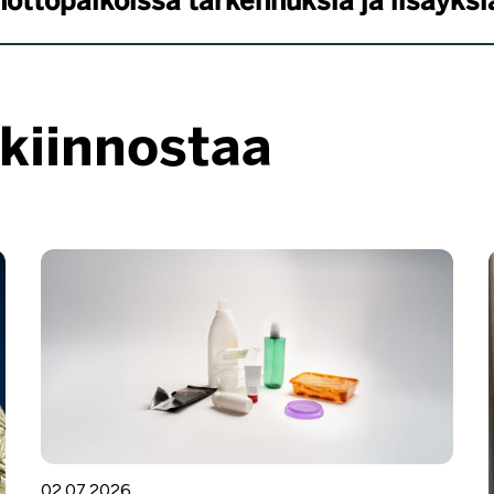
ottopaikoissa tarkennuksia ja lisäyksi
 kiinnostaa
02.07.2026