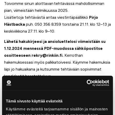
Toivomme sinun aloittavan tehtävässä mahdollisimman
pian, viimeistään helmikuussa 2025.
Lisätietoja tehtävästä antaa viestintäpäällikkö
Pirjo
Hästbacka
puh. 050 356 8359 torstaina 21.11. klo 12–13 ja
keskiviikkona 27.11. klo 9–10.
Lähetä hakukirjeesi ja ansioluettelosi viimeistään su
1.12.2024 mennessä PDF-muodossa sähköpostitse
osoitteeseen rekry@rinkiin.fi.
Kerrothan
hakemuksessasi myös palkkatoiveesi. Käymme hakemuksia
läpi jo hakuaikana ja kutsumme tehtävään sopivimmat
kandidaatit haastatteluun.
Sinua saattaisi
Tämä sivusto käyttää evästeitä
kiinnostaa
Käytämme evästeitä tarjoamamme sisällön ja mainosten