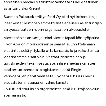
sosiaalisen median sisällöntuotannosta? Hae viestinnän
asiantuntijaksi Rinkiin!
Suomen Pakkauskierrätys Rinki Oy etsii nyt kokenutta ja
idearikasta viestinnän ammattilaista edellisen asiantuntijan
siirtyessä uuteen rooliin organisaation ulkopuolelle.
Viestinnän asiantuntija toimii viestintäpäällikön työparina.
Työnkuva on monipuolinen ja pääset suunnittelemaan
viestintää sekä yrityksille että kansalaisille ja vaikuttamaan
viestintämme sisältöihin. Vastaat tiedotteiden ja
uutiskirjeiden tekemisestä, sosiaalisen median kanavien
sisällöntuotannosta, blogistamme sekä Ringin
verkkosivujen päivittämisestä. Työpäiviisi kuuluu myös
visuaalisten materiaalien valmistamista,
koulutustilaisuuksien organisointia sekä kuluttajapalvelun
sparraamista.