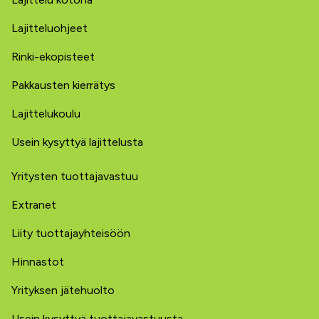
Lajitteluohjeet
Rinki-ekopisteet
Pakkausten kierrätys
Lajittelukoulu
Usein kysyttyä lajittelusta
Yritysten tuottajavastuu
Extranet
Liity tuottajayhteisöön
Hinnastot
Yrityksen jätehuolto
Usein kysyttyä tuottajavastuusta