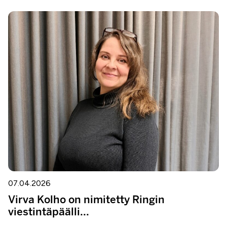
07.04.2026
Virva Kolho on nimitetty Ringin
viestintäpäälli...