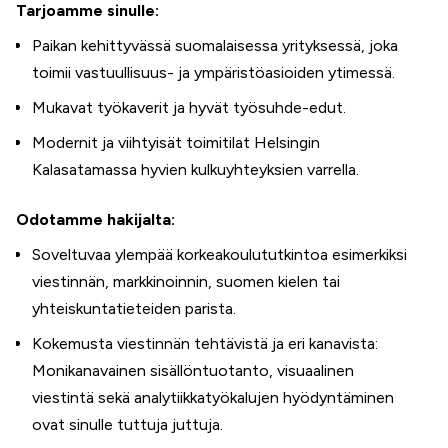
Tarjoamme sinulle:
Paikan kehittyvässä suomalaisessa yrityksessä, joka
toimii vastuullisuus- ja ympäristöasioiden ytimessä.
Mukavat työkaverit ja hyvät työsuhde-edut.
Modernit ja viihtyisät toimitilat Helsingin
Kalasatamassa hyvien kulkuyhteyksien varrella.
Odotamme hakijalta:
Soveltuvaa ylempää korkeakoulututkintoa esimerkiksi
viestinnän, markkinoinnin, suomen kielen tai
yhteiskuntatieteiden parista.
Kokemusta viestinnän tehtävistä ja eri kanavista:
Monikanavainen sisällöntuotanto, visuaalinen
viestintä sekä analytiikkatyökalujen hyödyntäminen
ovat sinulle tuttuja juttuja.