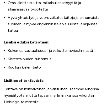
Oma-aloitteisuutta, ratkaisukeskeisyyttä ja
aikaansaavaa työotetta.
Hyviä yhteistyö ja vuorovaikutustaitoja ja erinomaista
suomen ja hyvää englannin kielen suullista ja kirjallista
taitoa.
Lisäksi eduksi katsotaan:
Kokemus vastuullisuus- ja vaikuttamisviestinnästä.
Kiertotalouden tuntemus.
Ruotsin kielen taito.
Lisätiedot tehtävästä:
Tehtävä on kokoaikainen ja vakituinen. Teemme Ringissä
hybridityötä, mutta tapaamme tiimin kanssa viikoittain
Helsingin toimistolla.