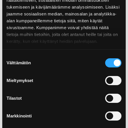
räätälöimiseen, sosiaalisen median ominaisuuksien
tukemiseen ja kävijämäärämme analysoimiseen. Lisäksi
jaamme sosiaalisen median, mainosalan ja analytiikka-
alan kumppaneillemme tietoja siitä, miten käytät
sivustoamme. Kumppanimme voivat yhdistää näitä
tietoja muihin tietoihin, joita olet antanut heille tai joita on
kerätty, kun olet käyttänyt heidän palvelujaan.
Suostumuksen
Välttämätön
valinta
Mieltymykset
Tilastot
01.04.2025
Muovia sisältävien kalastusvälineiden
Markkinointi
keräysver...
Harrastekalastajat voivat laittaa nyt käytöstä poistetut