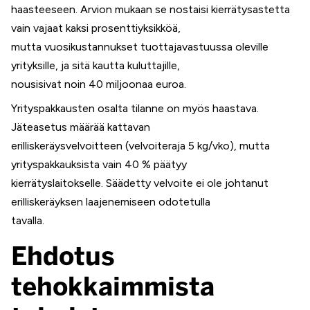
haasteeseen. Arvion mukaan se nostaisi kierrätysastetta
vain vajaat kaksi prosenttiyksikköä,
mutta vuosikustannukset tuottajavastuussa oleville
yrityksille, ja sitä kautta kuluttajille,
nousisivat noin 40 miljoonaa euroa.
Yrityspakkausten osalta tilanne on myös haastava.
Jäteasetus määrää kattavan
erilliskeräysvelvoitteen (velvoiteraja 5 kg/vko), mutta
yrityspakkauksista vain 40 % päätyy
kierrätyslaitokselle. Säädetty velvoite ei ole johtanut
erilliskeräyksen laajenemiseen odotetulla
tavalla.
Ehdotus
tehokkaimmista