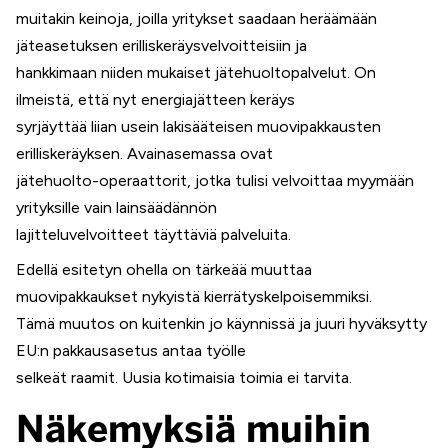
muitakin keinoja, joilla yritykset saadaan heräämään
jäteasetuksen erilliskeräysvelvoitteisiin ja
hankkimaan niiden mukaiset jätehuoltopalvelut. On
ilmeistä, että nyt energiajätteen keräys
syrjäyttää liian usein lakisääteisen muovipakkausten
erilliskeräyksen. Avainasemassa ovat
jätehuolto-operaattorit, jotka tulisi velvoittaa myymään
yrityksille vain lainsäädännön
lajitteluvelvoitteet täyttäviä palveluita.
Edellä esitetyn ohella on tärkeää muuttaa
muovipakkaukset nykyistä kierrätyskelpoisemmiksi.
Tämä muutos on kuitenkin jo käynnissä ja juuri hyväksytty
EU:n pakkausasetus antaa työlle
selkeät raamit. Uusia kotimaisia toimia ei tarvita.
Näkemyksiä muihin