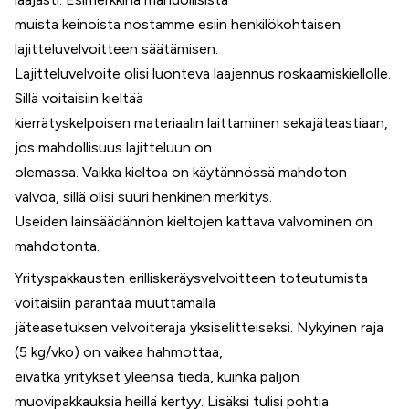
muista keinoista nostamme esiin henkilökohtaisen
lajitteluvelvoitteen säätämisen.
Lajitteluvelvoite olisi luonteva laajennus roskaamiskiellolle.
Sillä voitaisiin kieltää
kierrätyskelpoisen materiaalin laittaminen sekajäteastiaan,
jos mahdollisuus lajitteluun on
olemassa. Vaikka kieltoa on käytännössä mahdoton
valvoa, sillä olisi suuri henkinen merkitys.
Useiden lainsäädännön kieltojen kattava valvominen on
mahdotonta.
Yrityspakkausten erilliskeräysvelvoitteen toteutumista
voitaisiin parantaa muuttamalla
jäteasetuksen velvoiteraja yksiselitteiseksi. Nykyinen raja
(5 kg/vko) on vaikea hahmottaa,
eivätkä yritykset yleensä tiedä, kuinka paljon
muovipakkauksia heillä kertyy. Lisäksi tulisi pohtia