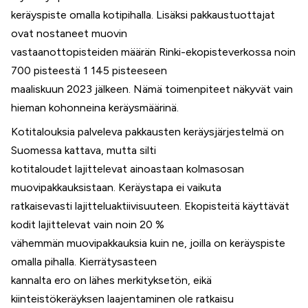
keräyspiste omalla kotipihalla. Lisäksi pakkaustuottajat
ovat nostaneet muovin
vastaanottopisteiden määrän Rinki-ekopisteverkossa noin
700 pisteestä 1 145 pisteeseen
maaliskuun 2023 jälkeen. Nämä toimenpiteet näkyvät vain
hieman kohonneina keräysmäärinä.
Kotitalouksia palveleva pakkausten keräysjärjestelmä on
Suomessa kattava, mutta silti
kotitaloudet lajittelevat ainoastaan kolmasosan
muovipakkauksistaan. Keräystapa ei vaikuta
ratkaisevasti lajitteluaktiivisuuteen. Ekopisteitä käyttävät
kodit lajittelevat vain noin 20 %
vähemmän muovipakkauksia kuin ne, joilla on keräyspiste
omalla pihalla. Kierrätysasteen
kannalta ero on lähes merkityksetön, eikä
kiinteistökeräyksen laajentaminen ole ratkaisu