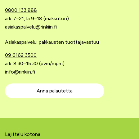
0800 133 888
ark. 7–21, la 9–18 (maksuton)
asiakaspalvelu@rinkiin.fi
Asiakaspalvelu: pakkausten tuottajavastuu
09 6162 3500
ark. 8.30–15.30 (pvm/mpm)
info@rinkiin.fi
Anna palautetta
Lajittelu kotona