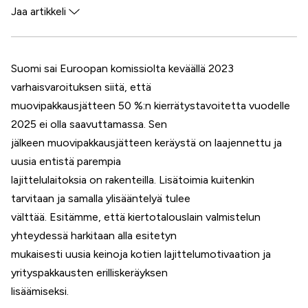
Jaa artikkeli
Facebook
Twitter
Suomi sai Euroopan komissiolta keväällä 2023
WhatsApp
varhaisvaroituksen siitä, että
LinkedIn
muovipakkausjätteen 50 %:n kierrätystavoitetta vuodelle
2025 ei olla saavuttamassa. Sen
jälkeen muovipakkausjätteen keräystä on laajennettu ja
uusia entistä parempia
lajittelulaitoksia on rakenteilla. Lisätoimia kuitenkin
tarvitaan ja samalla ylisääntelyä tulee
välttää. Esitämme, että kiertotalouslain valmistelun
yhteydessä harkitaan alla esitetyn
mukaisesti uusia keinoja kotien lajittelumotivaation ja
yrityspakkausten erilliskeräyksen
lisäämiseksi.