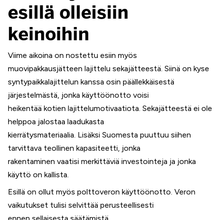
esillä olleisiin
keinoihin
Viime aikoina on nostettu esiin myös
muovipakkausjätteen lajittelu sekajätteestä. Siinä on kyse
syntypaikkalajittelun kanssa osin päällekkäisestä
järjestelmästä, jonka käyttöönotto voisi
heikentää kotien lajittelumotivaatiota. Sekajätteestä ei ole
helppoa jalostaa laadukasta
kierrätysmateriaalia. Lisäksi Suomesta puuttuu siihen
tarvittava teollinen kapasiteetti, jonka
rakentaminen vaatisi merkittäviä investointeja ja jonka
käyttö on kallista.
Esillä on ollut myös polttoveron käyttöönotto. Veron
vaikutukset tulisi selvittää perusteellisesti
ennen sellaisesta säätämistä.