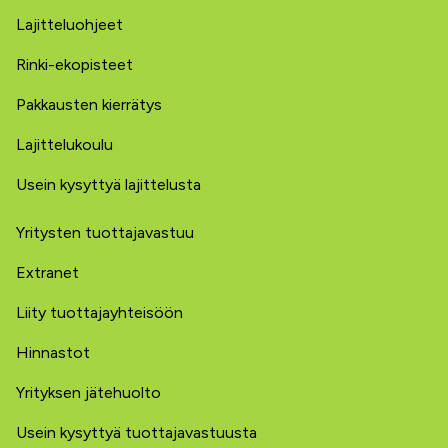
Lajitteluohjeet
Rinki-ekopisteet
Pakkausten kierrätys
Lajittelukoulu
Usein kysyttyä lajittelusta
Yritysten tuottajavastuu
Extranet
Liity tuottajayhteisöön
Hinnastot
Yrityksen jätehuolto
Usein kysyttyä tuottajavastuusta