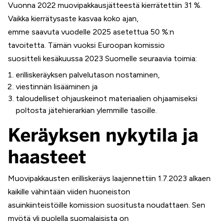
Vuonna 2022 muovipakkausjätteestä kierrätettiin 31 %.
Vaikka kierrätysaste kasvaa koko ajan,
emme saavuta vuodelle 2025 asetettua 50 %:n
tavoitetta. Tämän vuoksi Euroopan komissio
suositteli kesäkuussa 2023 Suomelle seuraavia toimia:
erilliskeräyksen palvelutason nostaminen,
viestinnän lisääminen ja
taloudelliset ohjauskeinot materiaalien ohjaamiseksi
poltosta jätehierarkian ylemmille tasoille.
Keräyksen nykytila ja
haasteet
Muovipakkausten erilliskeräys laajennettiin 1.7.2023 alkaen
kaikille vähintään viiden huoneiston
asuinkiinteistöille komission suositusta noudattaen. Sen
myötä yli puolella suomalaisista on