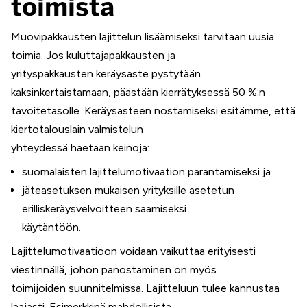
toimista
Muovipakkausten lajittelun lisäämiseksi tarvitaan uusia
toimia. Jos kuluttajapakkausten ja
yrityspakkausten keräysaste pystytään
kaksinkertaistamaan, päästään kierrätyksessä 50 %:n
tavoitetasolle. Keräysasteen nostamiseksi esitämme, että
kiertotalouslain valmistelun
yhteydessä haetaan keinoja:
suomalaisten lajittelumotivaation parantamiseksi ja
jäteasetuksen mukaisen yrityksille asetetun
erilliskeräysvelvoitteen saamiseksi
käytäntöön.
Lajittelumotivaatioon voidaan vaikuttaa erityisesti
viestinnällä, johon panostaminen on myös
toimijoiden suunnitelmissa. Lajitteluun tulee kannustaa
laajasti. Esimerkkinä mahdollisista