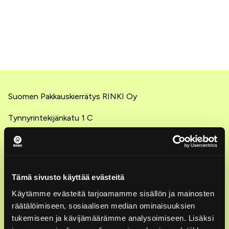
Suomen Pakkauskierrätys RINKI Oy
Tynnyrintekijänkatu 1 C
00580 Helsinki
© RINKI Oy All rights reserved
Tämä sivusto käyttää evästeitä
Asiakaspalvelu: ekopisteet ja lajittelu
Käytämme evästeitä tarjoamamme sisällön ja mainosten
0800 133 888
räätälöimiseen, sosiaalisen median ominaisuuksien
tukemiseen ja kävijämäärämme analysoimiseen. Lisäksi
ark. 7–21, la 9–18 (maksuton)