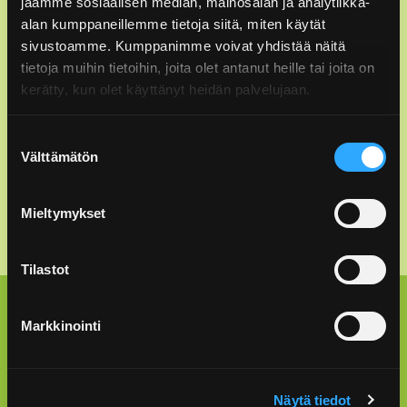
jaamme sosiaalisen median, mainosalan ja analytiikka-
asiakaspalvelu@rinkiin.fi
alan kumppaneillemme tietoja siitä, miten käytät
sivustoamme. Kumppanimme voivat yhdistää näitä
Asiakaspalvelu: pakkausten tuottajavastuu
tietoja muihin tietoihin, joita olet antanut heille tai joita on
kerätty, kun olet käyttänyt heidän palvelujaan.
09 6162 3500
ark. 8.30–15.30 (pvm/mpm)
Suostumuksen
info@rinkiin.fi
Välttämätön
valinta
Anna palautetta
Mieltymykset
Tilastot
Lajittelu kotona
Markkinointi
Lajitteluohjeet
Rinki-ekopisteet
Näytä tiedot