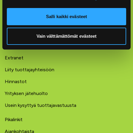
Pakkausten kierrätys
Salli kaikki evästeet
Lajittelukoulu
Usein kysyttyä lajittelusta
Vain välttämättömät evästeet
Yritysten tuottajavastuu
Extranet
Liity tuottajayhteisöön
Hinnastot
Yrityksen jätehuolto
Usein kysyttyä tuottajavastuusta
Pikalinkit
Ajankohtaista