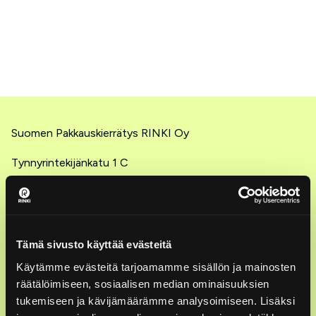
Suomen Pakkauskierrätys RINKI Oy
Tynnyrintekijänkatu 1 C
00580 Helsinki
© RINKI Oy All rights reserved
Tämä sivusto käyttää evästeitä
Asiakaspalvelu: ekopisteet ja lajittelu
Käytämme evästeitä tarjoamamme sisällön ja mainosten
0800 133 888
räätälöimiseen, sosiaalisen median ominaisuuksien
tukemiseen ja kävijämäärämme analysoimiseen. Lisäksi
ark. 7–21, la 9–18 (maksuton)