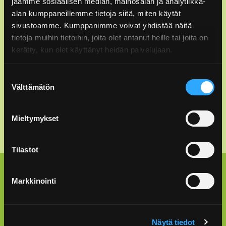
jaamme sosiaalisen median, mainosalan ja analytiikka-
asiakaspalvelu@rinkiin.fi
alan kumppaneillemme tietoja siitä, miten käytät
sivustoamme. Kumppanimme voivat yhdistää näitä
Asiakaspalvelu: pakkausten tuottajavastuu
tietoja muihin tietoihin, joita olet antanut heille tai joita on
kerätty, kun olet käyttänyt heidän palvelujaan.
09 6162 3500
ark. 8.30–15.30 (pvm/mpm)
Suostumuksen
info@rinkiin.fi
Välttämätön
valinta
Anna palautetta
Mieltymykset
Tilastot
Lajittelu kotona
Markkinointi
Lajitteluohjeet
Rinki-ekopisteet
Näytä tiedot