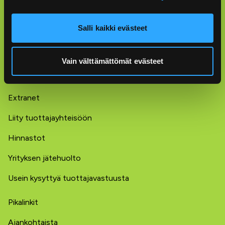
Pakkausten kierrätys
Salli kaikki evästeet
Lajittelukoulu
Usein kysyttyä lajittelusta
Vain välttämättömät evästeet
Yritysten tuottajavastuu
Extranet
Liity tuottajayhteisöön
Hinnastot
Yrityksen jätehuolto
Usein kysyttyä tuottajavastuusta
Pikalinkit
Ajankohtaista