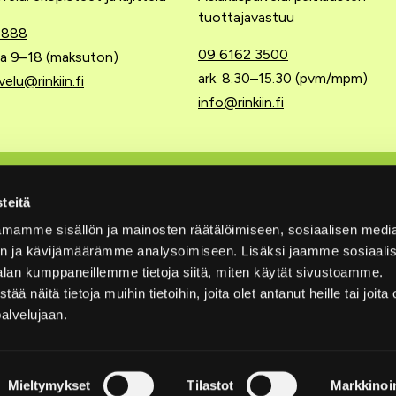
tuottajavastuu
 888
09 6162 3500
 la 9–18 (maksuton)
ark. 8.30–15.30 (pvm/mpm)
velu@rinkiin.fi
info@rinkiin.fi
 tuottajavastuu
Pikalinkit
teitä
mamme sisällön ja mainosten räätälöimiseen, sosiaalisen medi
Ajankohtaista
n ja kävijämäärämme analysoimiseen. Lisäksi jaamme sosiaali
ttajayhteisöön
Tietosuojaselosteet
alan kumppaneillemme tietoja siitä, miten käytät sivustoamme.
näitä tietoja muihin tietoihin, joita olet antanut heille tai joita 
t
Saavutettavuusseloste
palvelujaan.
 jätehuolto
Vuosikatsaukset
yttyä tuottajavastuusta
Medialle
Mieltymykset
Tilastot
Markkinoin