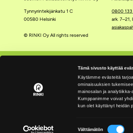
Tynnyrintekijänkatu 1 C
0800 133
00580 Helsinki
ark. 7–21,
asiakaspal
© RINKI Oy All rights reserved
Lajittelu kotona
Yritysten
Tämä sivusto käyttää eväs
Käytämme evästeitä tarjoa
Lajitteluohjeet
Extranet
ominaisuuksien tukemisee
Rinki-ekopisteet
Liity tuo
mainosalan ja analytiikka-
Kumppanimme voivat yhdistää 
Pakkausten kierrätys
Hinnasto
kun olet käyttänyt heidän 
Lajittelukoulu
Yrityksen
Usein kysyttyä lajittelusta
Usein kys
Suostumuksen
Välttämätön
valinta