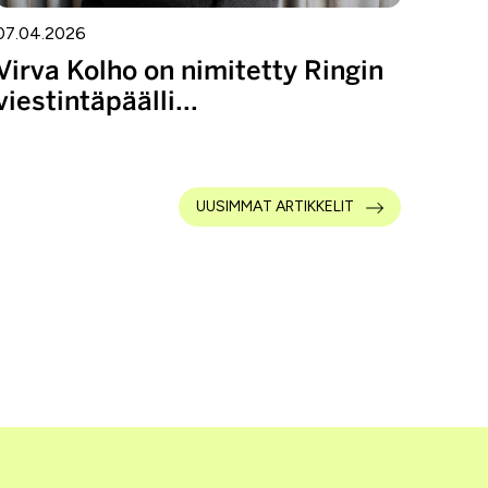
07.04.2026
Virva Kolho on nimitetty Ringin
viestintäpäälli...
UUSIMMAT ARTIKKELIT