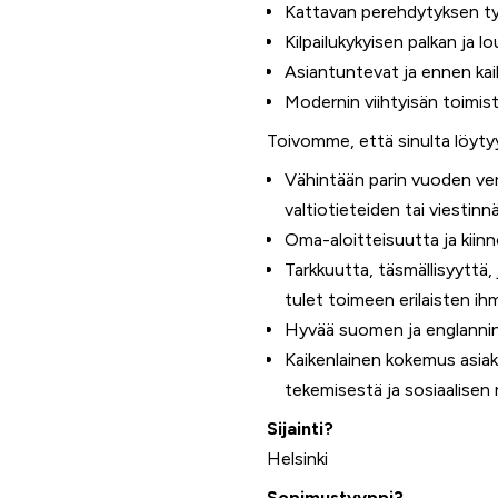
Kattavan perehdytyksen ty
Kilpailukykyisen palkan ja 
Asiantuntevat ja ennen kai
Modernin viihtyisän toimis
Toivomme, että sinulta löyty
Vähintään parin vuoden ver
valtiotieteiden tai viestinn
Oma-aloitteisuutta ja kiinn
Tarkkuutta, täsmällisyyttä,
tulet toimeen erilaisten i
Hyvää suomen ja englannin ki
Kaikenlainen kokemus asiak
tekemisestä ja sosiaalisen
Sijainti?
Helsinki
Sopimustyyppi?