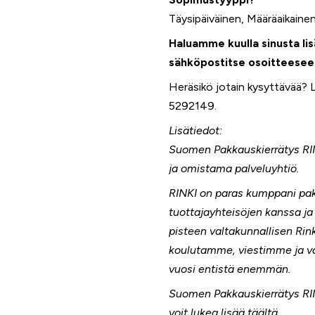
Täysipäiväinen, Määräaikainen
Haluamme kuulla sinusta li
sähköpostitse osoitteeseen
Heräsikö jotain kysyttävää? Li
5292149.
Lisätiedot:
Suomen Pakkauskierrätys RI
ja omistama palveluyhtiö.
RINKI on paras kumppani pa
tuottajayhteisöjen kanssa ja 
pisteen valtakunnallisen Ri
koulutamme, viestimme ja v
vuosi entistä enemmän.
Suomen Pakkauskierrätys RIN
voit lukea lisää
täältä
.