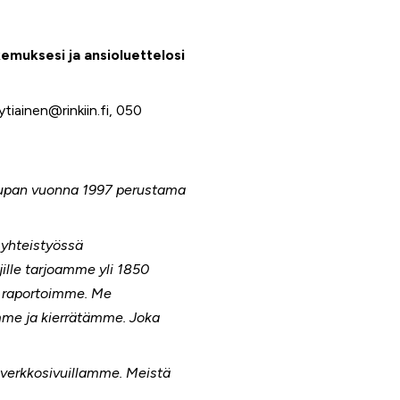
emuksesi ja ansioluettelosi
ytiainen@rinkiin.fi, 050
aupan vuonna 1997 perustama
yhteistyössä
jille tarjoamme yli 1850
a raportoimme. Me
me ja kierrätämme. Joka
 verkkosivuillamme. Meistä