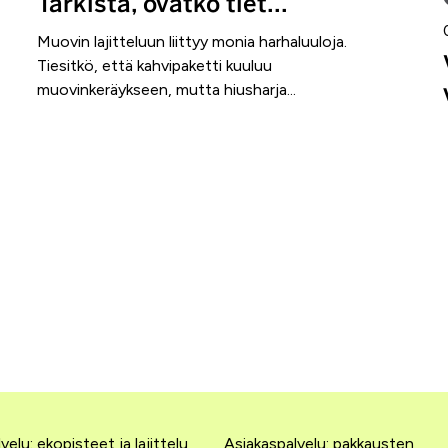
Tarkista, ovatko tiet...
Muovin lajitteluun liittyy monia harhaluuloja.
Tiesitkö, että kahvipaketti kuuluu
muovinkeräykseen, mutta hiusharja...
velu: ekopisteet ja lajittelu
Asiakaspalvelu: pakkausten