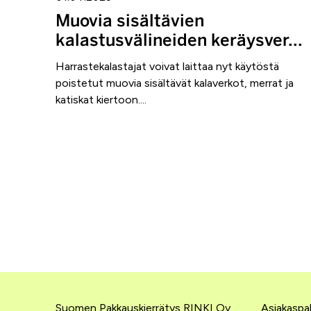
Muovia sisältävien
kalastusvälineiden keräysver...
Harrastekalastajat voivat laittaa nyt käytöstä
poistetut muovia sisältävät kalaverkot, merrat ja
katiskat kiertoon....
Suomen Pakkauskierrätys RINKI Oy
Asiakaspal