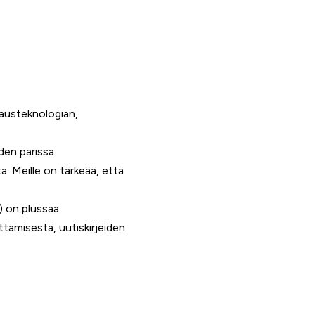
kausteknologian,
den parissa
a. Meille on tärkeää, että
i) on plussaa
ttämisestä, uutiskirjeiden