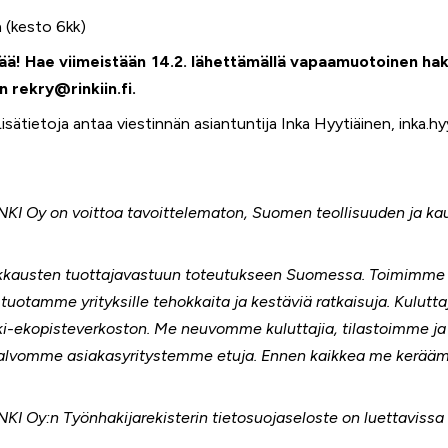
 (kesto 6kk)
sää! Hae viimeistään 14.2. lähettämällä vapaamuotoinen hak
 rekry@rinkiin.fi.
sätietoja antaa viestinnän asiantuntija Inka Hyytiäinen, inka.hy
NKI Oy on voittoa tavoittelematon, Suomen teollisuuden ja k
kkausten tuottajavastuun toteutukseen Suomessa. Toimimme 
tuotamme yrityksille tehokkaita ja kestäviä ratkaisuja. Kulutta
nki-ekopisteverkoston. Me neuvomme kuluttajia, tilastoimme j
alvomme asiakasyritystemme etuja. Ennen kaikkea me kerääm
KI Oy:n Työnhakijarekisterin tietosuojaseloste on luettavissa