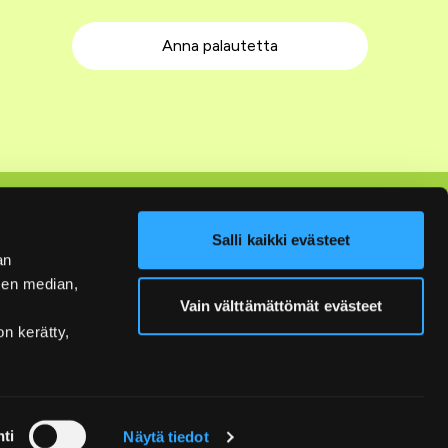
Anna palautetta
Seuraa meitä
Salli kaikki evästeet
an
Facebook
sen median,
Instagram
Vain välttämättömät evästeet
on kerätty,
YouTube
LinkedIn
ti
Näytä tiedot