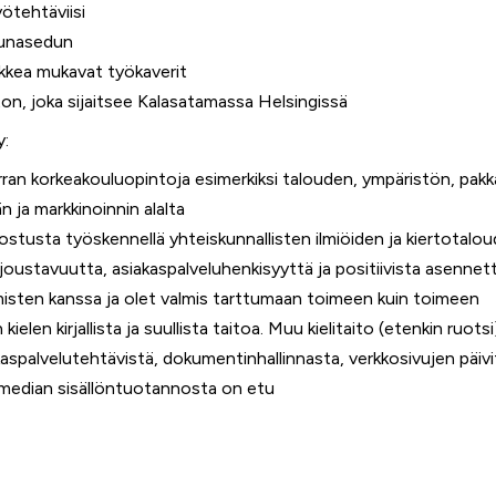
ötehtäviisi
lounasedun
kkea mukavat työkaverit
ton, joka sijaitsee Kalasatamassa Helsingissä
y:
ran korkeakouluopintoja esimerkiksi talouden, ympäristön, pak
än ja markkinoinnin alalta
ostusta työskennellä yhteiskunnallisten ilmiöiden ja kiertotalou
 joustavuutta, asiakaspalveluhenkisyyttä ja positiivista asennett
hmisten kanssa ja olet valmis tarttumaan toimeen kuin toimeen
elen kirjallista ja suullista taitoa. Muu kielitaito (etenkin ruots
aspalvelutehtävistä, dokumentinhallinnasta, verkkosivujen päivi
 median sisällöntuotannosta on etu