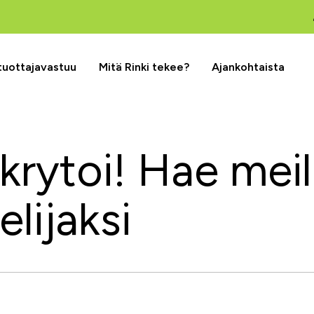
 tuottajavastuu
Mitä Rinki tekee?
Ajankohtaista
ekrytoi! Hae meil
elijaksi