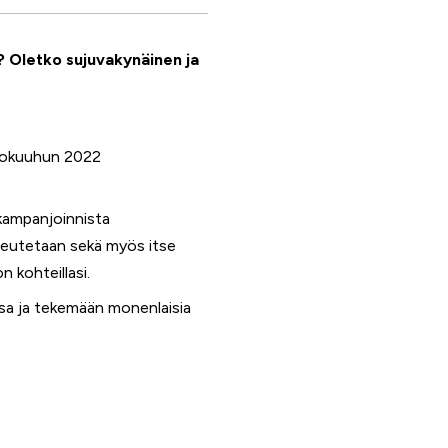
Facebook
Twitter
? Oletko sujuvakynäinen ja
WhatsApp
LinkedIn
elokuuhun 2022
akampanjoinnista
teutetaan sekä myös itse
 kohteillasi.
ssa ja tekemään monenlaisia