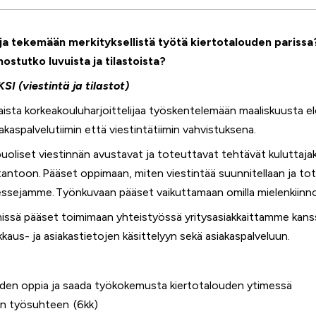
a tekemään merkityksellistä työtä kiertotalouden parissa
ostutko luvuista ja tilastoista?
 (viestintä ja tilastot)
ista korkeakouluharjoittelijaa työskentelemään maaliskuusta 
iakaspalvelutiimin että viestintätiimin vahvistuksena.
uoliset viestinnän avustavat ja toteuttavat tehtävät kuluttaj
antoon. Pääset oppimaan, miten viestintää suunnitellaan ja to
ssejamme. Työnkuvaan pääset vaikuttamaan omilla mielenkiinnon
iimissä pääset toimimaan yhteistyössä yritysasiakkaittamme kan
kkaus- ja asiakastietojen käsittelyyn sekä asiakaspalveluun.
uden oppia ja saada työkokemusta kiertotalouden ytimessä
en työsuhteen (6kk)