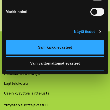
Anna palautetta
Markkinointi
Näytä tiedot
Lajittelu kotona
Salli kaikki evästeet
Lajitteluohjeet
Vain välttämättömät evästeet
Rinki-ekopisteet
Pakkausten kierrätys
Lajittelukoulu
Usein kysyttyä lajittelusta
Yritysten tuottajavastuu