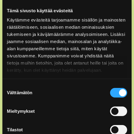
Suomen Pakkauskierrätys RINKI Oy
Tämä sivusto käyttää evästeitä
Tynnyrintekijänkatu 1 C
Käytämme evästeitä tarjoamamme sisällön ja mainosten
00580 Helsinki
räätälöimiseen, sosiaalisen median ominaisuuksien
tukemiseen ja kävijämäärämme analysoimiseen. Lisäksi
© RINKI Oy All rights reserved
jaamme sosiaalisen median, mainosalan ja analytiikka-
alan kumppaneillemme tietoja siitä, miten käytät
Asiakaspalvelu: ekopisteet ja lajittelu
sivustoamme. Kumppanimme voivat yhdistää näitä
tietoja muihin tietoihin, joita olet antanut heille tai joita on
0800 133 888
kerätty, kun olet käyttänyt heidän palvelujaan.
ark. 7–21, la 9–18 (maksuton)
asiakaspalvelu@rinkiin.fi
Suostumuksen
Välttämätön
valinta
Asiakaspalvelu: pakkausten tuottajavastuu
Mieltymykset
09 6162 3500
ark. 8.30–15.30 (pvm/mpm)
info@rinkiin.fi
Tilastot