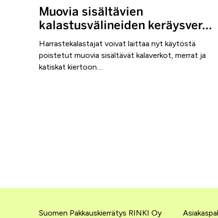
Muovia sisältävien
kalastusvälineiden keräysver...
Harrastekalastajat voivat laittaa nyt käytöstä
poistetut muovia sisältävät kalaverkot, merrat ja
katiskat kiertoon....
Suomen Pakkauskierrätys RINKI Oy
Asiakaspal