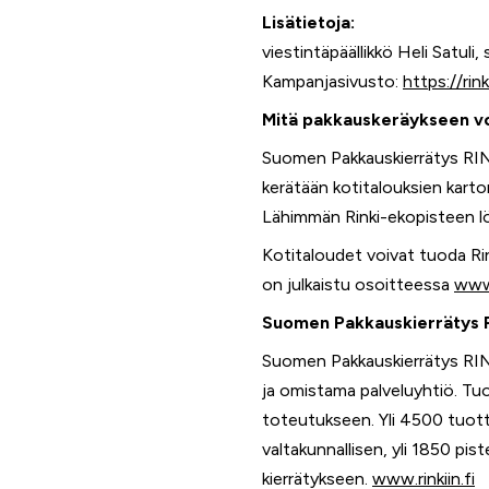
Lisätietoja:
viestintäpäällikkö Heli Satuli
Kampanjasivusto:
https://rink
Mitä pakkauskeräykseen v
Suomen Pakkauskierrätys RINK
kerätään kotitalouksien karto
Lähimmän Rinki-ekopisteen l
Kotitaloudet voivat tuoda Ri
on julkaistu osoitteessa
www.
Suomen Pakkauskierrätys 
Suomen Pakkauskierrätys RIN
ja omistama palveluyhtiö. Tuo
toteutukseen. Yli 4500 tuotta
valtakunnallisen, yli 1850 pi
kierrätykseen.
www.rinkiin.fi