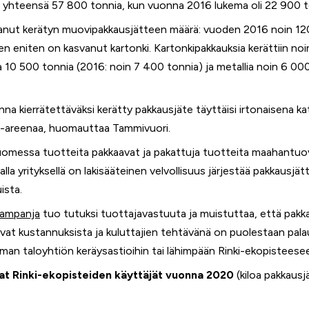
 yhteensä 57 800 tonnia, kun vuonna 2016 lukema oli 22 900 t
svanut kerätyn muovipakkausjätteen määrä: vuoden 2016 noin 12
n eniten on kasvanut kartonki. Kartonkipakkauksia kerättiin no
a 10 500 tonnia (2016: noin 7 400 tonnia) ja metallia noin 6 000
onna kierrätettäväksi kerätty pakkausjäte täyttäisi irtonaisena
l-areenaa, huomauttaa Tammivuori.
uomessa tuotteita pakkaavat ja pakattuja tuotteita maahantuov
alla yrityksellä on lakisääteinen velvollisuus järjestää pakkausjät
ista.
kampanja
tuo tutuksi tuottajavastuuta ja muistuttaa, että pakk
tivat kustannuksista ja kuluttajien tehtävänä on puolestaan pal
man taloyhtiön keräysastioihin tai lähimpään Rinki-ekopisteese
 Rinki-ekopisteiden käyttäjät vuonna 2020
(kiloa pakkausj