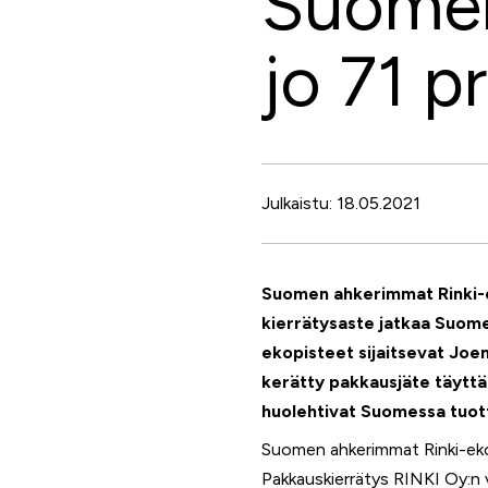
Suomen
jo 71 p
Julkaistu: 18.05.2021
Suomen ahkerimmat Rinki-ek
kierrätysaste jatkaa Suome
ekopisteet sijaitsevat Joen
kerätty pakkausjäte täyttä
huolehtivat Suomessa tuott
Suomen ahkerimmat Rinki-ekop
Pakkauskierrätys RINKI Oy:n v