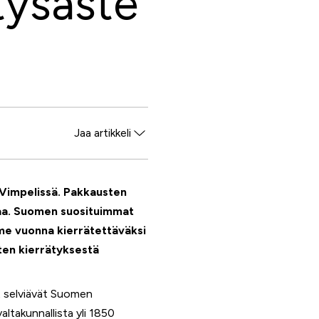
tysaste
Jaa artikkeli
Facebook
Twitter
 Vimpelissä. Pakkausten
WhatsApp
kaa. Suomen suosituimmat
LinkedIn
ime vuonna kierrätettäväksi
ten kierrätyksestä
t selviävät Suomen
altakunnallista yli 1850