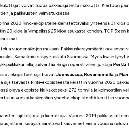
kuluttajat voivat tuoda pakkausjätettä maksutta. Kiertoon päät
den ja pakkausten valmistuksessa.
uonna 2020 Rinki-ekopisteille kierrätettäväksi yhteensä 31 kiloa
tiin 29 kiloa ja Vimpelissä 25 kiloa asukasta kohden. TOP 5:een
asukkaat.
htelua vuodenaikojen mukaan: Pakkauskeräysmäärät nousevat vo
jouluksi. Sama ilmiö näkyy kaikkialla Suomessa. Myös lisääntynyt
ipaikkakunnilla, selventää Ringin operatiivinen johtaja
Pertti
iset ekopisteet sijaitsevat
Joensuussa, Rovaniemellä
ja
Mänt
sijaitsevasta Rinki-ekopisteestä kerättiin vuonna 2020 pakka
ä oleva ekopiste kiri kakkoseksi 272 tonnilla ja kolmostilan ve
Vertailun vuoksi keskimäärin yhdeltä ekopisteeltä kerättiin vuonn
austen lajittelijoita ja kierrättäjiä. Vuonna 2019 pakkausjätteen
usjätteen keräysmäärät ovat kasvaneet viime vuosina reilusti. 