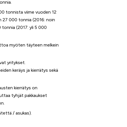
onnia.
00 tonnista viime vuoden 12
in 27 000 tonnia (2016: noin
 tonnia (2017: yli 5 000
 kattoa myöten täyteen melkein
at yritykset.
teiden keräys ja kierrätys sekä
austen kierrätys on
auttaa tyhjät pakkaukset
en.
ätettä / asukas).