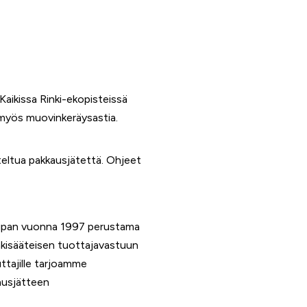
aikissa Rinki-ekopisteissä
y myös muovinkeräysastia.
teltua pakkausjätettä. Ohjeet
aupan vuonna 1997 perustama
lakisääteisen tuottajavastuun
uttajille tarjoamme
kausjätteen