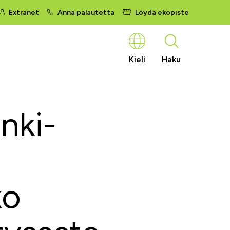
Extranet
Anna palautetta
Löydä ekopiste
Kieli
Haku
nki-
ko