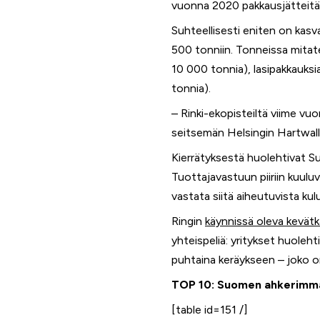
vuonna 2020 pakkausjätteitä
Suhteellisesti eniten on ka
500 tonniin. Tonneissa mitate
10 000 tonnia), lasipakkauksi
tonnia).
– Rinki-ekopisteiltä viime vu
seitsemän Helsingin Hartwal
Kierrätyksestä huolehtivat S
Tuottajavastuun piiriin kuuluv
vastata siitä aiheutuvista kulu
Ringin
käynnissä oleva kevät
yhteispeliä: yritykset huoleh
puhtaina keräykseen – joko o
TOP 10: Suomen ahkerimmat
[table id=151 /]