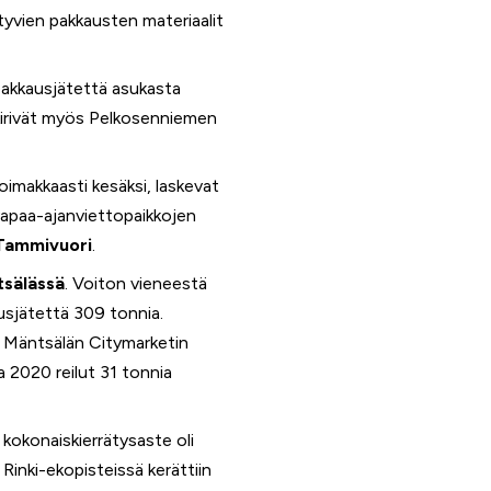
yvien pakkausten materiaalit
 pakkausjätettä asukasta
 kirivät myös Pelkosenniemen
imakkaasti kesäksi, laskevat
 vapaa-ajanviettopaikkojen
 Tammivuori
.
sälässä
. Voiton vieneestä
usjätettä 309 tonnia.
i Mäntsälän Citymarketin
a 2020 reilut 31 tonnia
 kokonaiskierrätysaste oli
Rinki-ekopisteissä kerättiin