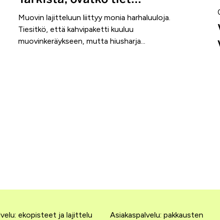
Muovin lajitteluun liittyy monia harhaluuloja.
Tiesitkö, että kahvipaketti kuuluu
muovinkeräykseen, mutta hiusharja...
velu: ekopisteet ja lajittelu
Asiakaspalvelu: pakkausten