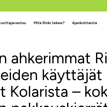
 tuottajavastuu
Mitä Rinki tekee?
Ajankohtaista
 ahkerimmat Ri
eiden käyttäjät
t Kolarista – ko