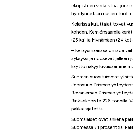
ekopisteen verkostoa, jonne 
hyödynnetään uusien tuottei
Kolarissa kuluttajat toivat v
kohden. Kemiönsaarella kerät
(25 kg) ja Mynämäen (24 kg) 
– Keräysmäärissä on isoa vai
syksyksi ja nousevat jälleen 
käyttö näkyy luvuissamme mökk
Suomen suosituimmat yksittä
Joensuun Prisman yhteydessä 
Rovaniemen Prisman yhteydess
Rinki-ekopiste 226 tonnilla. 
pakkausjätettä.
Suomalaiset ovat ahkeria pakk
Suomessa 71 prosenttia. Pakka