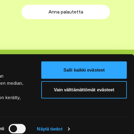
Anna palautetta
Seuraa meitä
Salli kaikki evästeet
an
Facebook
sen median,
Instagram
Vain välttämättömät evästeet
on kerätty,
YouTube
LinkedIn
ti
Näytä tiedot