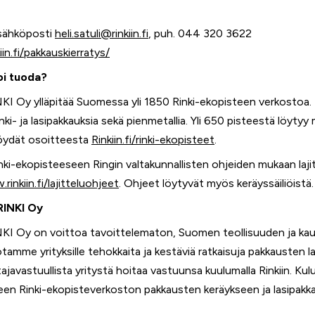
, sähköposti
heli.satuli@rinkiin.fi
, puh. 044 320 3622
iin.fi/pakkauskierratys/
oi tuoda?
I Oy ylläpitää Suomessa yli 1850 Rinki-ekopisteen verkostoa. K
nki- ja lasipakkauksia sekä pienmetallia. Yli 650 pisteestä löyty
öydät osoitteesta
Rinkiin.fi/rinki-ekopisteet
.
nki-ekopisteeseen Ringin valtakunnallisten ohjeiden mukaan laji
rinkiin.fi/lajitteluohjeet
. Ohjeet löytyvät myös keräyssäiliöistä.
RINKI Oy
KI Oy on voittoa tavoittelematon, Suomen teollisuuden ja k
tamme yrityksille tehokkaita ja kestäviä ratkaisuja pakkausten 
javastuullista yritystä hoitaa vastuunsa kuulumalla Rinkiin. Kul
steen Rinki-ekopisteverkoston pakkausten keräykseen ja lasipak