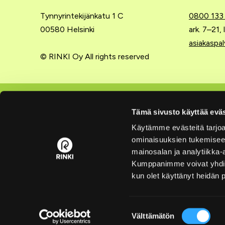
Tynnyrintekijänkatu 1 C
0800 133
00580 Helsinki
ark. 7–21,
asiakaspal
© RINKI Oy All rights reserved
Lajittelu kotona
Yritysten
Tämä sivusto käyttää eväs
Käytämme evästeitä tarjoa
Lajitteluohjeet
Extranet
ominaisuuksien tukemisee
Rinki-ekopisteet
Liity tuo
mainosalan ja analytiikka-
Kumppanimme voivat yhdistää 
Pakkausten kierrätys
Hinnasto
kun olet käyttänyt heidän 
Lajittelukoulu
Yrityksen
Usein kysyttyä lajittelusta
Usein kys
Suostumuksen
Välttämätön
valinta