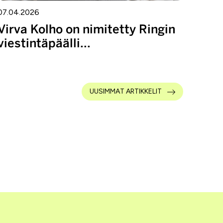
07.04.2026
Virva Kolho on nimitetty Ringin
viestintäpäälli...
UUSIMMAT ARTIKKELIT