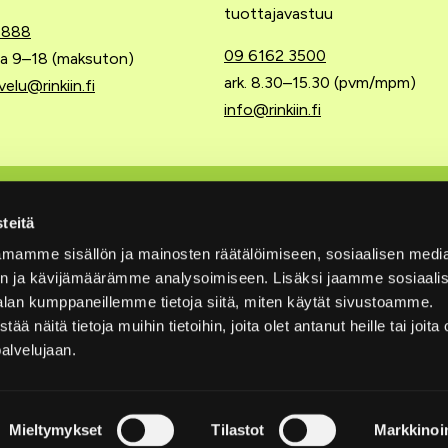
tuottajavastuu
 888
09 6162 3500
 la 9–18 (maksuton)
ark. 8.30–15.30 (pvm/mpm)
velu@rinkiin.fi
info@rinkiin.fi
 tuottajavastuu
Pikalinkit
teitä
mamme sisällön ja mainosten räätälöimiseen, sosiaalisen medi
Ajankohtaista
n ja kävijämäärämme analysoimiseen. Lisäksi jaamme sosiaali
ttajayhteisöön
Tietosuojaselosteet
alan kumppaneillemme tietoja siitä, miten käytät sivustoamme.
näitä tietoja muihin tietoihin, joita olet antanut heille tai joita 
t
Saavutettavuusseloste
palvelujaan.
 jätehuolto
Vuosikatsaukset
yttyä tuottajavastuusta
Medialle
Mieltymykset
Tilastot
Markkinoin