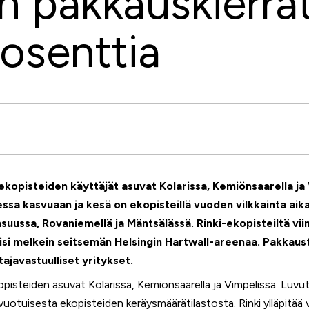
 pakkauskierrä
rosenttia
opisteiden käyttäjät asuvat Kolarissa, Kemiönsaarella ja
ssa kasvuaan ja kesä on ekopisteillä vuoden vilkkainta ai
suussa, Rovaniemellä ja Mäntsälässä. Rinki-ekopisteiltä vi
isi melkein seitsemän
Helsingin Hartwall-areenaa. Pakkaus
ajavastuulliset yritykset.
isteiden asuvat Kolarissa, Kemiönsaarella ja Vimpelissä. Luvu
uotuisesta ekopisteiden keräysmäärätilastosta. Rinki ylläpitää v