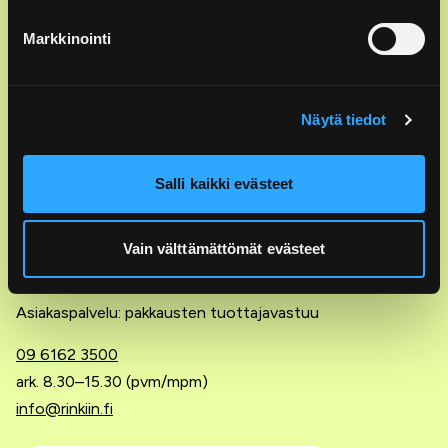
Tynnyrintekijänkatu 1 C
Markkinointi
00580 Helsinki
© RINKI Oy All rights reserved
Näytä tiedot
Asiakaspalvelu: ekopisteet ja lajittelu
Salli kaikki evästeet
0800 133 888
ark. 7–21, la 9–18 (maksuton)
Vain välttämättömät evästeet
asiakaspalvelu@rinkiin.fi
Asiakaspalvelu: pakkausten tuottajavastuu
09 6162 3500
ark. 8.30–15.30 (pvm/mpm)
info@rinkiin.fi