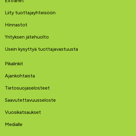
Extranet
Liity tuottajayhteisöön
Hinnastot
Yrityksen jätehuolto
Usein kysyttyä tuottajavastuusta
Pikalinkit
Ajankohtaista
Tietosuojaselosteet
Saavutettavuusseloste
Vuosikatsaukset
Medialle