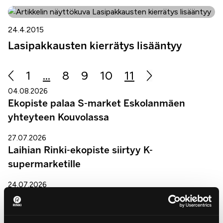
24.4.2015
Lasipakkausten kierrätys lisääntyy
1
…
8
9
10
11
04.08.2026
Ekopiste palaa S-market Eskolanmäen
yhteyteen Kouvolassa
27.07.2026
Laihian Rinki-ekopiste siirtyy K-
supermarketille
24.07.2026
Rinki-ekopiste suljetaan Laihialla
20.07.2026