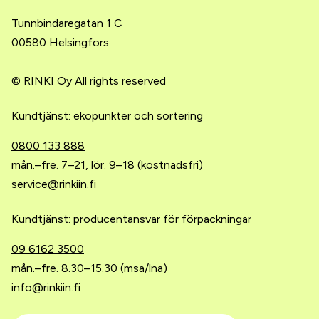
Tunnbindaregatan 1 C
00580 Helsingfors
© RINKI Oy All rights reserved
Kundtjänst: ekopunkter och sortering
0800 133 888
mån.–fre. 7–21, lör. 9–18 (kostnadsfri)
service@rinkiin.fi
Kundtjänst: producentansvar för förpackningar
09 6162 3500
mån.–fre. 8.30–15.30 (msa/lna)
info@rinkiin.fi