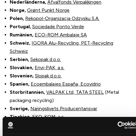
Nederländerna,
Afvalfonds Verpakkingen
Norge,
Grønt Punkt Norge
Polen,
Rekopol-Organizacja Odzysku S.A.
Portugal,
Sociedade Ponto Verde
Rumänien,
ECO-ROM Ambalaje SA
Schweiz,
IGORA Alu-Recycling,
PET-Recycling
Schweiz
Serbien,
Sekopak d.o.o.
Slovakien,
Envi-PAK, a.s.
Slovenien,
Slopak d.o.o.
Spanien,
Ecoembalajes España,
Ecovidrio
Storbritannien,
VALPAK Ltd,
TATA STEEL
(Metal
packaging recycling)
Sverige,
Näringslivets Producentansvar
Tjeckien,
EKO-KOM, a.s.
Tyskland,
DSD AG – Duales System Deutschland
(Der Grüne Punkt)