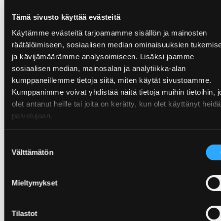
Ukraina,
Ukrainian Packaging & Ecological
Tämä sivusto käyttää evästeitä
Coalition
(UkrPEC)
Käytämme evästeitä tarjoamamme sisällön ja mainosten
Ungern,
ÖKo-Pannon p.b.c.
räätälöimiseen, sosiaalisen median ominaisuuksien tukemis
Österrike,
ARA – Altstoff Recycling Austria
ja kävijämäärämme analysoimiseen. Lisäksi jaamme
Producentsammanslutningar i andra
sosiaalisen median, mainosalan ja analytiikka-alan
länder
kumppaneillemme tietoja siitä, miten käytät sivustoamme.
Kumppanimme voivat yhdistää näitä tietoja muihin tietoihin, jo
Australien,
Australian Institute of Packaging
olet antanut heille tai joita on kerätty, kun olet käyttänyt heid
Brasilien,
Brazilian Association Glass
palvelujaan.
Industry
(ABIVIDRO)
Israel,
T.M.I.R – Manufacturers Recycling
Suostumuksen
Välttämätön
valinta
Corporation in Israel Ltd
(CC)
Japanska,
The Japan Containers and Packaging
Recycling Association
Mieltymykset
Ryssland,
Russian Packaging and Environment
Coalition,
Unipack
(Packaging Information Search
Tilastot