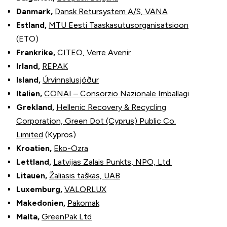
Danmark,
Dansk Retursystem A/S, VANA
Estland,
MTÜ Eesti Taaskasutusorganisatsioon
(ETO)
Frankrike,
CITEO,
Verre Avenir
Irland,
REPAK
Island,
Úrvinnslusjóður
Italien,
CONAI – Consorzio Nazionale Imballagi
Grekland,
Hellenic Recovery & Recycling
Corporation,
Green Dot (Cyprus) Public Co.
Limited
(Kypros)
Kroatien,
Eko-Ozra
Lettland,
Latvijas Zalais Punkts, NPO, Ltd.
Litauen,
Žaliasis taškas, UAB
Luxemburg,
VALORLUX
Makedonien,
Pakomak
Malta,
GreenPak Ltd