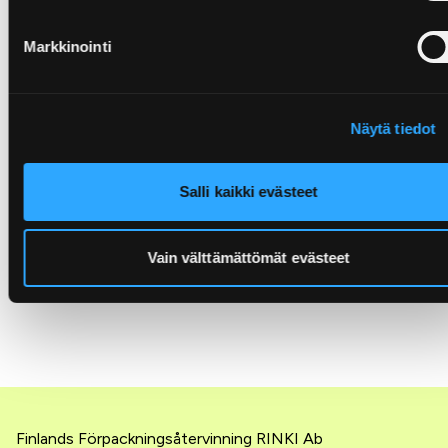
System)
USA,
Environmental Packaging International,
Markkinointi
Environment Protection Agency,
Global Recycling
Network
USA, Kanada och Mexiko,
Green Dot North
Näytä tiedot
America,
International Association of Packaging
Research Institutes
(IAPRI),
U.S. Food and Drug
Administration
Salli kaikki evästeet
Vain välttämättömät evästeet
Finlands Förpackningsåtervinning RINKI Ab