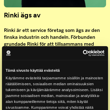
Rinki ägs av
Rinki är ett service företag som ägs av den
finska industrin och handeln. Förbunden
grundade Rinki för att tillsammans med
producentsammanslutningarna ta hand om
det effektiva genomförandet av
producentansvaret. Rinki ägs av:
Tämä sivusto käyttää evästeitä
Finlands Livsmedelsindustriförbund rf
Käytämme evästeitä tarjoamamme sisällön ja mainosten
Förbundet för Finsk Handel
räätälöimiseen, sosiaalisen median ominaisuuksien
Kemiindustrin rf
tukemiseen ja kävijämäärämme analysoimiseen. Lisäksi
Lasikeraaminen teollisuus LT ry
jaamme sosiaalisen median, mainosalan ja analytiikka-
alan kumppaneillemme tietoja siitä, miten käytät
Skogsindustrin rf
sivustoamme. Kumppanimme voivat yhdistää näitä
Plastindustrin rf