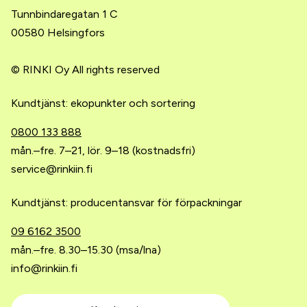
Tunnbindaregatan 1 C
00580 Helsingfors
© RINKI Oy All rights reserved
Kundtjänst: ekopunkter och sortering
0800 133 888
mån.–fre. 7–21, lör. 9–18 (kostnadsfri)
service@rinkiin.fi
Kundtjänst: producentansvar för förpackningar
09 6162 3500
mån.–fre. 8.30–15.30 (msa/lna)
info@rinkiin.fi