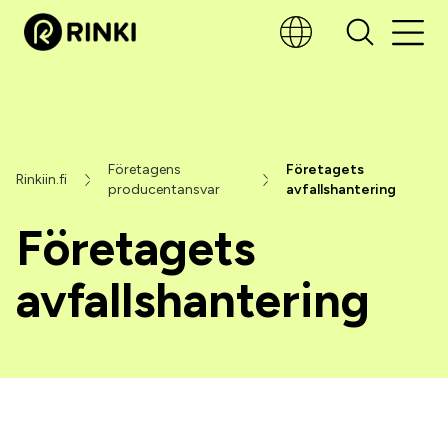
Företagens
Företagets
Rinkiin.fi
producentansvar
avfallshantering
Företagets
avfallshantering