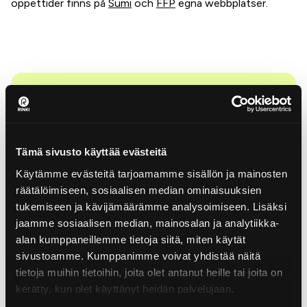
öppettider finns på
Sumi
och
FFP
egna webbplatser.
Tämä sivusto käyttää evästeitä
Avfallsförordningen
Käytämme evästeitä tarjoamamme sisällön ja mainosten
förpliktar företagen att
räätälöimiseen, sosiaalisen median ominaisuuksien
tukemiseen ja kävijämäärämme analysoimiseen. Lisäksi
sortera sitt avfall
jaamme sosiaalisen median, mainosalan ja analytiikka-
alan kumppaneillemme tietoja siitä, miten käytät
sivustoamme. Kumppanimme voivat yhdistää näitä
Avfallsförordningen (SRF 978/2021 § 21)
tietoja muihin tietoihin, joita olet antanut heille tai joita on
förpliktar företag och kommunens förvaltning
kerätty, kun olet käyttänyt heidän palvelujaan.
och servicefunktioner att sortera kommunalt