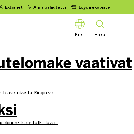
Extranet
Anna palautetta
Löydä ekopiste
Kieli
Haku
autelomake vaativat
easetuksista. Ringin ve...
ksi
enkinen? Innostutko luvui...