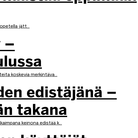
petella jätt...
 –
ulussa
eita koskevia merkintäva...
uden edistäjänä –
män takana
aimpana keinona edistää k...