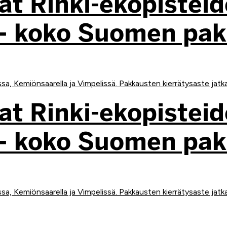
 Rinki-ekopisteid
a – koko Suomen pa
a, Kemiönsaarella ja Vimpelissä. Pakkausten kierrätysaste jatk
 Rinki-ekopisteid
a – koko Suomen pa
a, Kemiönsaarella ja Vimpelissä. Pakkausten kierrätysaste jatk