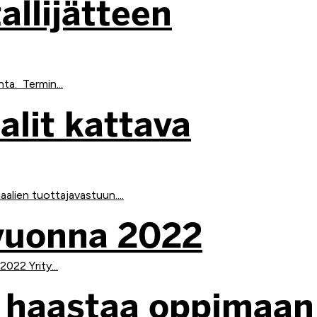
allijätteen
ta. Termin...
lit kattava
alien tuottajavastuun....
vuonna 2022
022 Yrity...
it haastaa oppimaan