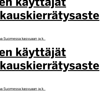
en käyttäjät
kkauskierrätysaste
aa Suomessa kasvuaan ja k...
en käyttäjät
kkauskierrätysaste
aa Suomessa kasvuaan ja k...