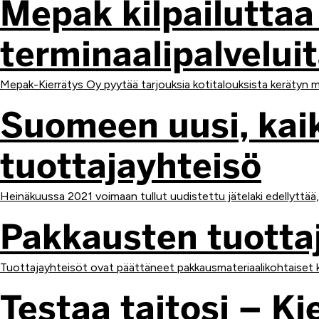
Mepak kilpailuttaa
terminaalipalvelui
Mepak-Kierrätys Oy pyytää tarjouksia kotitalouksista kerätyn meta
Suomeen uusi, kaik
tuottajayhteisö
Heinäkuussa 2021 voimaan tullut uudistettu jätelaki edellyttää,
Pakkausten tuotta
Tuottajayhteisöt ovat päättäneet pakkausmateriaalikohtaiset 
Testaa taitosi – K