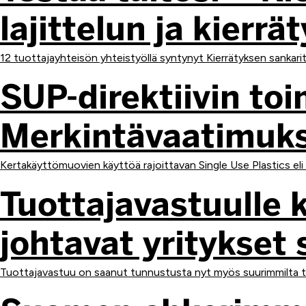
lajittelun ja kierr
12 tuottajayhteisön yhteistyöllä syntynyt Kierrätyksen sankarit -
SUP-direktiivin to
Merkintävaatimuks
Kertakäyttömuovien käyttöä rajoittavan Single Use Plastics eli
Tuottajavastuulle 
johtavat yritykset
Tuottajavastuu on saanut tunnustusta nyt myös suurimmilta tuot