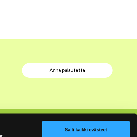
Anna palautetta
Seuraa meitä
Salli kaikki evästeet
an
Facebook