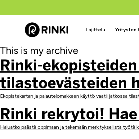
Lajittelu
Yritysten
This is my archive
Rinki-ekopisteiden
tilastoevästeiden 
Ekopistekartan ja palautelomakkeen käyttö vaatii jatkossa til
Rinki rekrytoi! Hae 
Haluatko päästä oppimaan ja tekemään merkityksellistä työtä ki