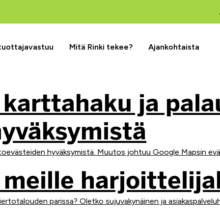
 tuottajavastuu
Mitä Rinki tekee?
Ajankohtaista
 karttahaku ja pal
hyväksymistä
astoevästeiden hyväksymistä. Muutos johtuu Google Mapsin eväst
meille harjoittelija
ertotalouden parissa? Oletko sujuvakynäinen ja asiakaspalveluh