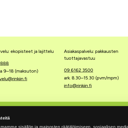
velu: ekopisteet ja lajittelu
Asiakaspalvelu: pakkausten
tuottajavastuu
 888
09 6162 3500
 la 9–18 (maksuton)
ark. 8.30–15.30 (pvm/mpm)
velu@rinkiin.fi
info@rinkiin.fi
 tuottajavastuu
Pikalinkit
teitä
mamme sisällön ja mainosten räätälöimiseen, sosiaalisen medi
Ajankohtaista