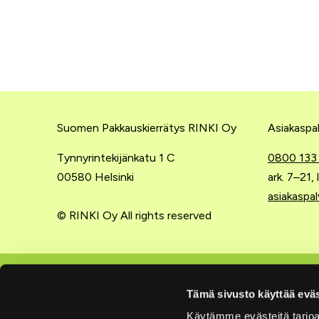
Suomen Pakkauskierrätys RINKI Oy
Asiakaspal
Tynnyrintekijänkatu 1 C
0800 133
00580 Helsinki
ark. 7–21,
asiakaspal
© RINKI Oy All rights reserved
Lajittelu kotona
Yritysten
Tämä sivusto käyttää eväs
Käytämme evästeitä tarjoa
Lajitteluohjeet
Extranet