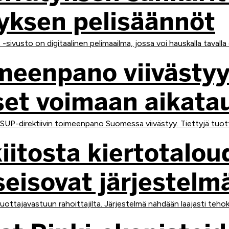
ätyksen pelisäännöt
sivusto on digitaalinen pelimaailma, jossa voi hauskalla tavalla o
imeenpano viivästyy
et voimaan aikata
 SUP-direktiivin toimeenpano Suomessa viivästyy. Tiettyjä tuott
kiitosta kiertotalo
 seisovat järjestel
tajavastuun rahoittajilta. Järjestelmä nähdään laajasti tehokk