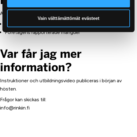
Hur stora är avgifterna?
Avgifterna fastställs 2027 och baseras på:
Vain välttämättömät evästeet
Myndighetens ersättningsbelopp
Företagens rapporterade mängder
Var får jag mer
information?
Instruktioner och utbildningsvideo publiceras i början av
hösten.
Frågor kan skickas till:
info@rinkiin.fi