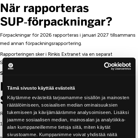
När rapporteras
SUP‑förpackningar?
Förpackningar för 2026 rapporteras i januari 2027 tillsammans
med annan förpackningsrapportering.
Rapporteringen sker i Rinkis Extranet via en separat
SUP‑blankett samt via den vanliga rapporteringsblanketten.
Sista rapporteringsdag: 31 januari 2027.
Hur rapporteras
Tämä sivusto käyttää evästeitä
SUP‑förpackningar?
Käytämme evästeitä tarjoamamme sisällön ja mainosten
räätälöimiseen, sosiaalisen median ominaisuuksien
tukemiseen ja kävijämäärämme analysoimiseen. Lisäksi
Rapportering sker per materialgrupp:
jaamme sosiaalisen median, mainosalan ja analytiikka-
Livsmedelsförpackningar av styvt material (t.ex.
alan kumppaneillemme tietoja siitä, miten käytät
takeaway‑lådor)
sivustoamme. Kumppanimme voivat yhdistää näitä